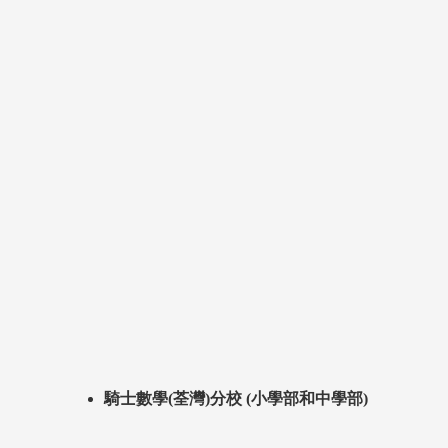
騎士數學(荃灣)分校 (小學部和中學部)