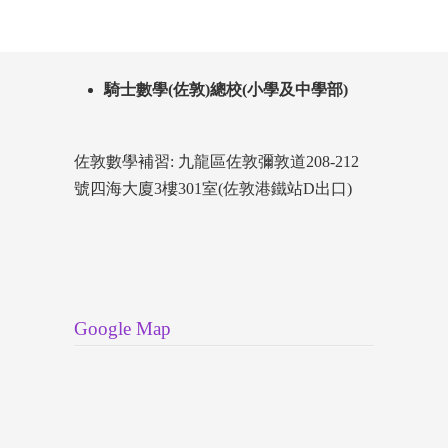
騎士數學(佐敦)總校(小學及中學部)
佐敦數學補習: 九龍區佐敦彌敦道208-212
號四海大廈3樓301室(佐敦港鐵站D出口)
Google Map