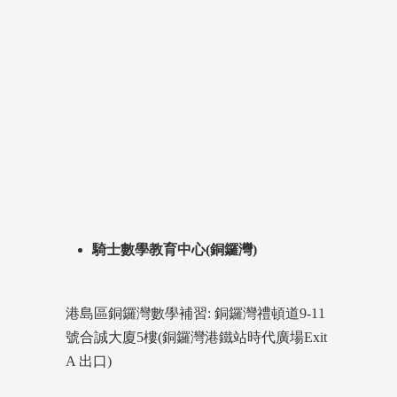
騎士數學教育中心(銅鑼灣)
港島區銅鑼灣數學補習: 銅鑼灣禮頓道9-11
號合誠大廈5樓(銅鑼灣港鐵站時代廣場Exit
A 出口)