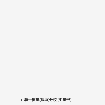
騎士數學(觀塘)分校 (中學部)