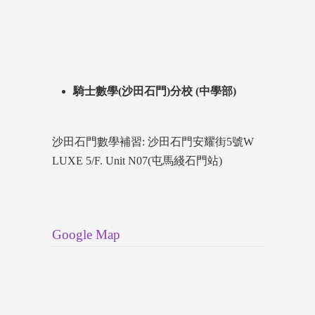
騎士數學(沙田石門)分校 (中學部)
沙田石門數學補習: 沙田石門安耀街5號W
LUXE 5/F. Unit N07(屯馬綫石門站)
Google Map