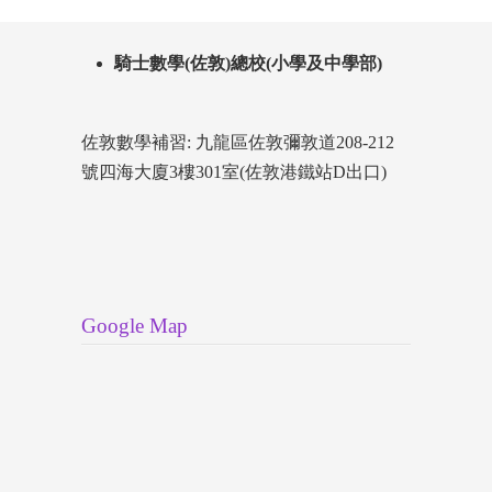
騎士數學(佐敦)總校(小學及中學部)
佐敦數學補習: 九龍區佐敦彌敦道208-212
號四海大廈3樓301室(佐敦港鐵站D出口)
Google Map