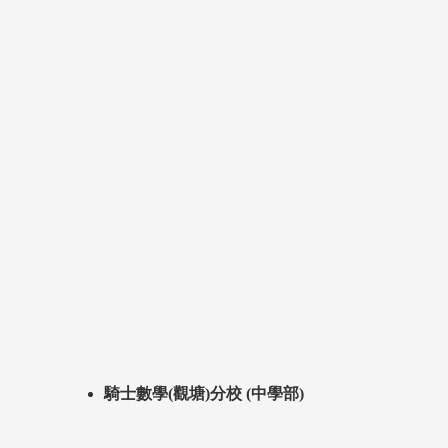
騎士數學(觀塘)分校 (中學部)