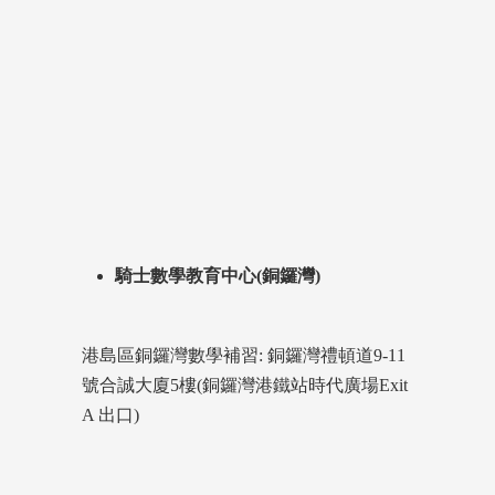
騎士數學教育中心(銅鑼灣)
港島區銅鑼灣數學補習: 銅鑼灣禮頓道9-11
號合誠大廈5樓(銅鑼灣港鐵站時代廣場Exit
A 出口)