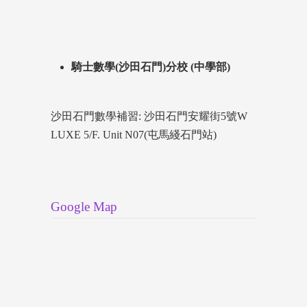
騎士數學(沙田石門)分校 (中學部)
沙田石門數學補習: 沙田石門安耀街5號W
LUXE 5/F. Unit N07(屯馬綫石門站)
Google Map