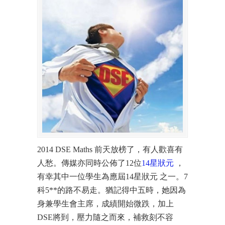
2014 DSE Maths 前天放榜了，有人歡喜有
人愁。傳媒亦同時公佈了12位
14星狀元
，
有幸其中一位學生為應屆14星狀元 之一。7
科5**的路不易走。猶記得中五時，她因為
身兼學生會主席，成績開始微跌，加上
DSE將到，壓力隨之而來，補救刻不容