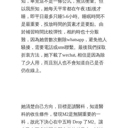
知，畢竟這不是一條公式，無法衡量。但
以我所知，她每天平常都在午夜1點後才
睡，即平日最多只睡5-6小時。睡眠時間不
是最重要，投放時間的質素才是要點。由
於補習時間比較彈性，相約時也十分艱
難，因為她曾數次刪除whatsapp，避免他人
騷擾，需要電話或sms聯繫。最後我們採取
折衷方法，她下載了wechat, 相信是因為除
了少人用，而且別人也不會知道自己是否
仍在線上。
她清楚自己方向，目標是讀醫科，知道醫
科的收生條件，發現M2是無關重要的一
科，故此下決心在中五時 Drop 了M2。讓