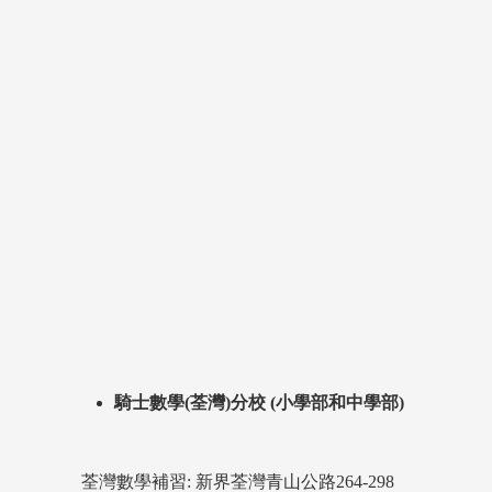
騎士數學(荃灣)分校 (小學部和中學部)
荃灣數學補習: 新界荃灣青山公路264-298