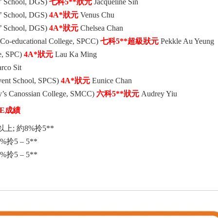
 School, DGS)
七科5**
狀元
Jacqueline Sin
 School, DGS)
4A*
狀元
Venus Chu
 School, DGS)
4A*
狀元
Chelsea Chan
educational College, SPCC)
七科5**
超級
狀元
Pekkle Au Yeung
, SPC)
4A*
狀元
Lau Ka Ming
rco Sit
nt School, SPCS)
4A*
狀元
Eunice Chan
anossian College, SMCC)
六科5**
狀元
Audrey Yiu
DSE成績
5或以上; 約8%拎5**
63%拎5 – 5**
65%拎5 – 5**