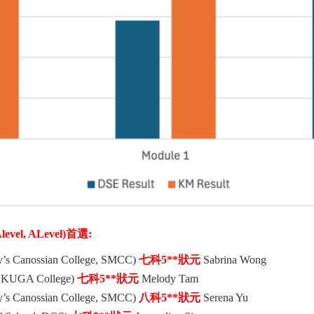
l, ALevel)首選:
anossian College, SMCC)
七科5**
狀元
Sabrina Wong
A College)
七科5**
狀元
Melody Tam
anossian College, SMCC)
八科5**
狀元
Serena Yu