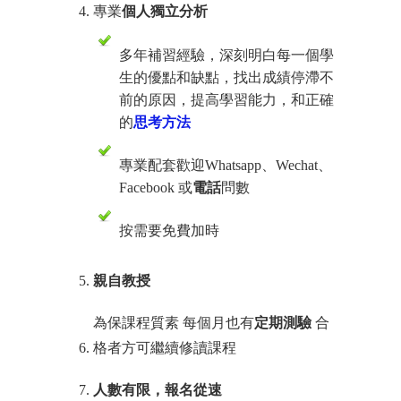
專業
個人獨立分析
多年補習經驗，深刻明白每一個學
生的優點和缺點，找出成績停滯不
前的原因，提高學習能力，和正確
的
思考方法
專業配套歡迎Whatsapp、Wechat、
Facebook 或
電話
問數
按需要免費加時
親自教授
為保課程質素 每個月也有
定期測驗
合
格者方可繼續修讀課程
人數有限，報名從速