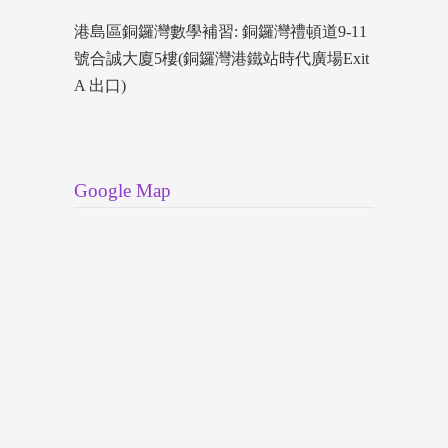
港島區銅鑼灣數學補習: 銅鑼灣禮頓道9-11
號合誠大廈5樓(銅鑼灣港鐵站時代廣場Exit
A 出口)
Google Map