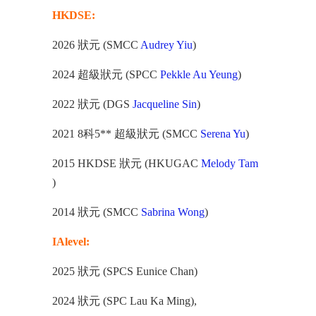
HKDSE:
2026 狀元 (SMCC
Audrey Yiu
)
2024 超級狀元 (SPCC
Pekkle Au Yeung
)
2022 狀元 (DGS
Jacqueline Sin
)
2021 8科5** 超級狀元 (SMCC
Serena Yu
)
2015 HKDSE 狀元 (HKUGAC
Melody Tam
)
2014 狀元 (SMCC
Sabrina Wong
)
IAlevel:
2025 狀元 (SPCS Eunice Chan)
2024 狀元 (SPC Lau Ka Ming),