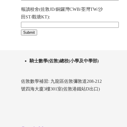
報讀校舍(佐敦JD/銅鑼灣CWB/荃灣TW/沙
田ST/觀塘KT):
騎士數學(佐敦)總校(小學及中學部)
佐敦數學補習: 九龍區佐敦彌敦道208-212
號四海大廈3樓301室(佐敦港鐵站D出口)