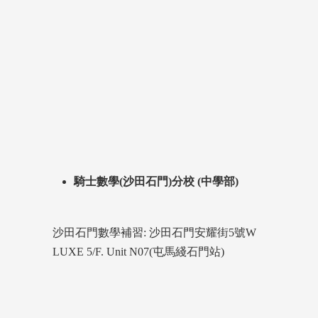
騎士數學(沙田石門)分校 (中學部)
沙田石門數學補習: 沙田石門安耀街5號W
LUXE 5/F. Unit N07(屯馬綫石門站)