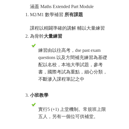
涵蓋 Maths Extended Part Module
M2/M1 數學補習
所有課題
課程以精闢準確的講解 輔以大量練習
為骨幹
大量練習
練習由以往高考，dse past exam
questions 以及方間補充練習為基礎
配以名校，本地大學試題，參考
書，國際考試為重點，細心分類，
不斷滲入課程筆記之中
小班教學
實行5 (+1) 上堂機制。常規班上限
五人，另有一個位可供補堂。