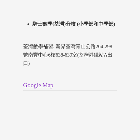
騎士數學(荃灣)分校 (小學部和中學部)
荃灣數學補習: 新界荃灣青山公路264-298
號南豐中心6樓638-639室(荃灣港鐵站A出
口)
Google Map