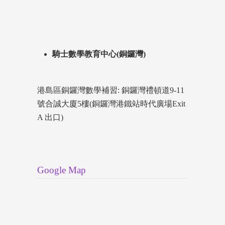
騎士數學教育中心(銅鑼灣)
港島區銅鑼灣數學補習: 銅鑼灣禮頓道9-11
號合誠大廈5樓(銅鑼灣港鐵站時代廣場Exit
A 出口)
Google Map