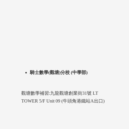
騎士數學(觀塘)分校 (中學部)
觀塘數學補習:九龍觀塘創業街31號 LT
TOWER 5/F Unit 09 (牛頭角港鐵站A出口)