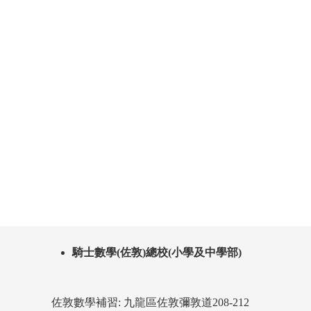
皇仁書院 Queen’s College 補習
聖保祿學校 St. Paul’s Convent
School 補習
張祝珊英文中學 Cheung Chuk Shan
College 補習
伊利沙伯中學 Queen Elizabeth
School 補習
保良局董玉娣中學 PLK Tang Yuk
Tien College 補習
騎士數學(佐敦)總校(小學及中學部)
佐敦數學補習: 九龍區佐敦彌敦道208-212