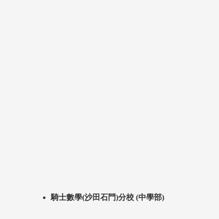
騎士數學(沙田石門)分校 (中學部)