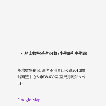
騎士數學(荃灣)分校 (小學部和中學部)
荃灣數學補習: 新界荃灣青山公路264-298
號南豐中心6樓638-639室(荃灣港鐵站A出
口)
Google Map