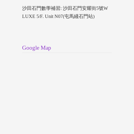
沙田石門數學補習: 沙田石門安耀街5號W
LUXE 5/F. Unit N07(屯馬綫石門站)
Google Map