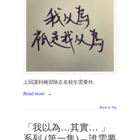
上回講到補習除左名校生需要外,
Read more
→
Back to Top
「我以為…其實… 」
系列 (第一集) – 誰需要