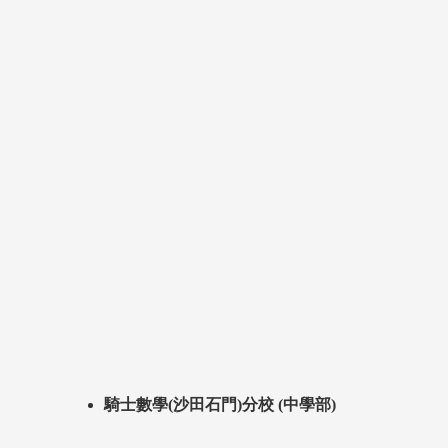
騎士數學(沙田石門)分校 (中學部)