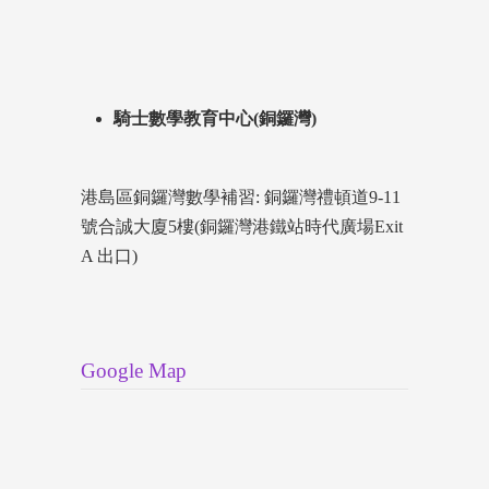
騎士數學教育中心(銅鑼灣)
港島區銅鑼灣數學補習: 銅鑼灣禮頓道9-11
號合誠大廈5樓(銅鑼灣港鐵站時代廣場Exit
A 出口)
Google Map