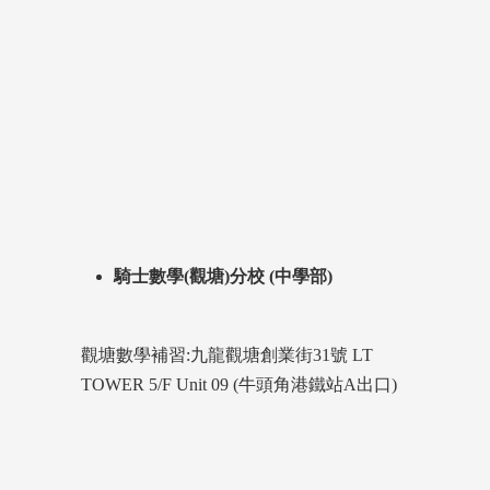
騎士數學(觀塘)分校 (中學部)
觀塘數學補習:九龍觀塘創業街31號 LT
TOWER 5/F Unit 09 (牛頭角港鐵站A出口)