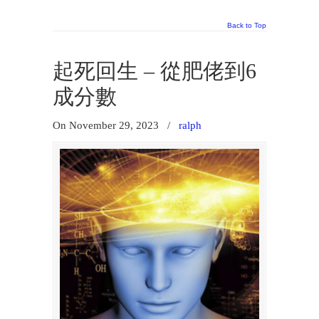
2025年: SPCS IAlevel 狀元 Eunice Chan
Back to Top
2026 年 HKDSE: 約63%拎5或以上; 約8%拎5**
起死回生 – 從肥佬到6
IAlevel: 100% A* (Core Maths & Further Maths)
成分數
8月9
日前
報讀常規班，
On November 29, 2023
/
ralph
新生學費可減免$200，
另享有$900優惠，滿額即止！