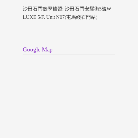
沙田石門數學補習: 沙田石門安耀街5號W
LUXE 5/F. Unit N07(屯馬綫石門站)
Google Map