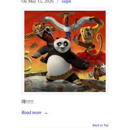
On May 15, 2026
/
ralph
嘩!!!!!
Read more
→
Back to Top