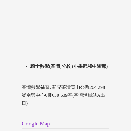
騎士數學(荃灣)分校 (小學部和中學部)
荃灣數學補習: 新界荃灣青山公路264-298
號南豐中心6樓638-639室(荃灣港鐵站A出
口)
Google Map