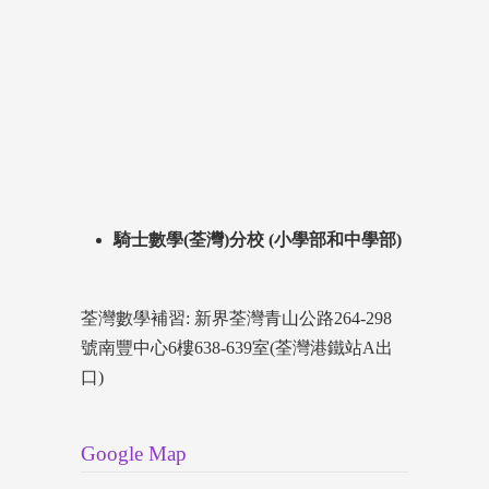
騎士數學(荃灣)分校 (小學部和中學部)
荃灣數學補習: 新界荃灣青山公路264-298
號南豐中心6樓638-639室(荃灣港鐵站A出
口)
Google Map