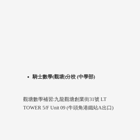
騎士數學(觀塘)分校 (中學部)
觀塘數學補習:九龍觀塘創業街31號 LT
TOWER 5/F Unit 09 (牛頭角港鐵站A出口)