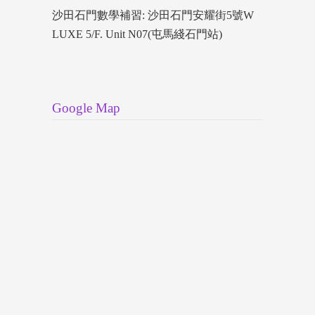
沙田石門數學補習: 沙田石門安耀街5號W
LUXE 5/F. Unit N07(屯馬綫石門站)
Google Map