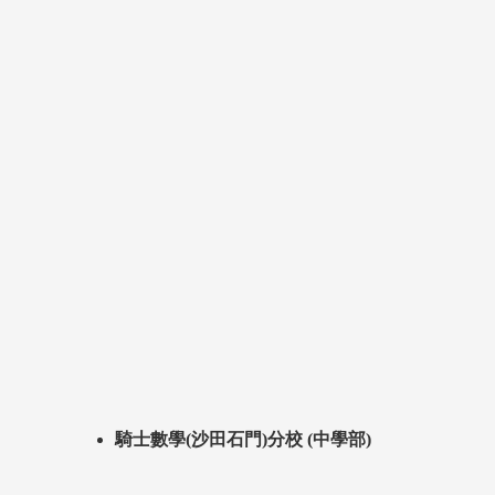
騎士數學(沙田石門)分校 (中學部)