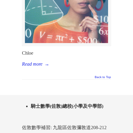
Chloe
Read more
→
Back to Top
騎士數學(佐敦)總校(小學及中學部)
佐敦數學補習: 九龍區佐敦彌敦道208-212