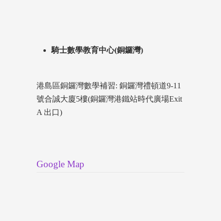
騎士數學教育中心(銅鑼灣)
港島區銅鑼灣數學補習: 銅鑼灣禮頓道9-11
號合誠大廈5樓(銅鑼灣港鐵站時代廣場Exit
A 出口)
Google Map