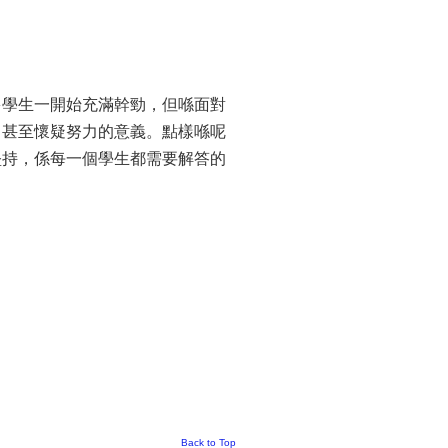
多學生一開始充滿幹勁，但喺面對
，甚至懷疑努力的意義。點樣喺呢
堅持，係每一個學生都需要解答的
Back to Top