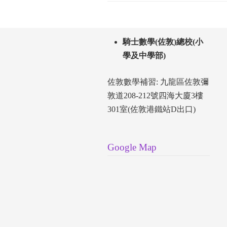
騎士數學(佐敦)總校(小
學及中學部)
佐敦數學補習: 九龍區佐敦彌
敦道208-212號四海大廈3樓
301室(佐敦港鐵站D出口)
Google Map