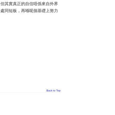
，但其實真正的自信唔係來自外界
長處同短板，再喺呢個基礎上努力
Back to Top