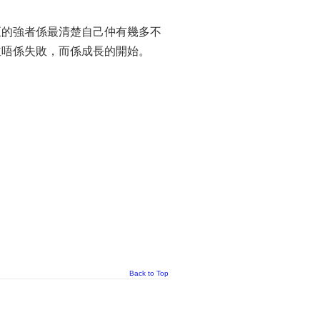
正的強者係最清楚自己仲有幾多不
並唔係失敗，而係成長的開始。
Back to Top