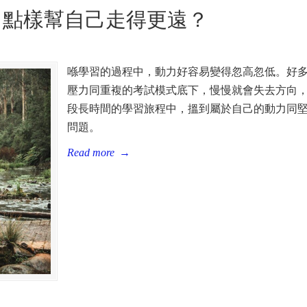
：點樣幫自己走得更遠？
喺學習的過程中，動力好容易變得忽高忽低。好
壓力同重複的考試模式底下，慢慢就會失去方向
段長時間的學習旅程中，搵到屬於自己的動力同
問題。
Read more
→