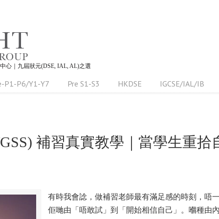
習中心｜九屆狀元(DSE, IAL, AL)之選
e-P1-P6/Y1-Y7
Pre S1-S3
HKDSE
IGCSE/IAL/IB
WGSS) 補習真實教學｜當學生重
有時我會諗，做補習老師最有滿足感的時刻，唔
佢哋由「唔敢試」到「開始相信自己」。嗰種由