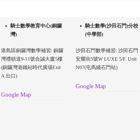
騎士數學教育中心(銅鑼
騎士數學(沙田石門)分校
灣)
(中學部)
港島區銅鑼灣數學補習: 銅鑼
沙田石門數學補習: 沙田石門
灣禮頓道9-11號合誠大廈5樓
安耀街5號W LUXE 5/F. Unit
(銅鑼灣港鐵站時代廣場Exit
N07(屯馬綫石門站)
A 出口)
Google Map
Google Map