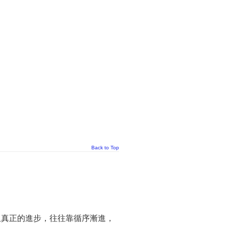
Back to Top
但真正的進步，往往靠循序漸進，