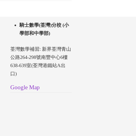
騎士數學(荃灣)分校 (小
學部和中學部)
荃灣數學補習: 新界荃灣青山
公路264-298號南豐中心6樓
638-639室(荃灣港鐵站A出
口)
Google Map