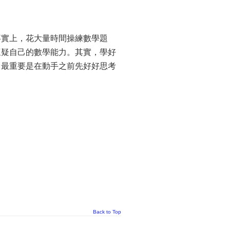
事實上，花大量時間操練數學題
懷疑自己的數學能力。其實，學好
，最重要是在動手之前先好好思考
Back to Top