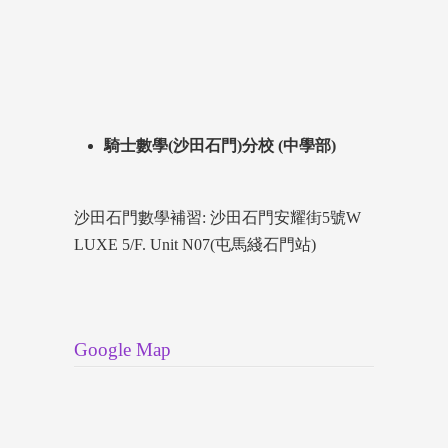
騎士數學(沙田石門)分校 (中學部)
沙田石門數學補習: 沙田石門安耀街5號W
LUXE 5/F. Unit N07(屯馬綫石門站)
Google Map