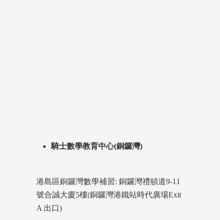
騎士數學教育中心(銅鑼灣)
港島區銅鑼灣數學補習: 銅鑼灣禮頓道9-11
號合誠大廈5樓(銅鑼灣港鐵站時代廣場Exit
A 出口)