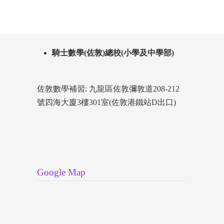
騎士數學(佐敦)總校(小學及中學部)
佐敦數學補習: 九龍區佐敦彌敦道208-212
號四海大廈3樓301室(佐敦港鐵站D出口)
Google Map