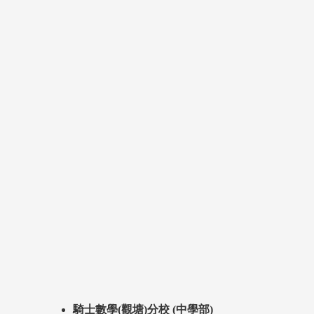
騎士數學(觀塘)分校 (中學部)