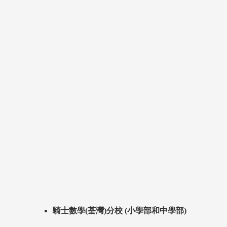
騎士數學(荃灣)分校 (小學部和中學部)