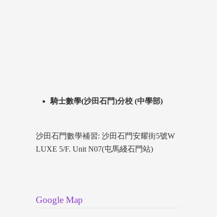
騎士數學(沙田石門)分校 (中學部)
沙田石門數學補習: 沙田石門安耀街5號W
LUXE 5/F. Unit N07(屯馬綫石門站)
Google Map