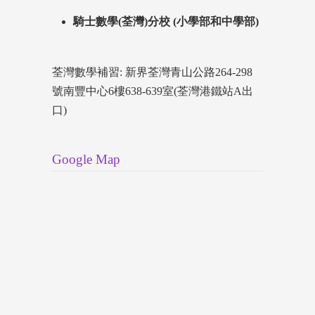
騎士數學(荃灣)分校 (小學部和中學部)
荃灣數學補習: 新界荃灣青山公路264-298
號南豐中心6樓638-639室(荃灣港鐵站A出
口)
Google Map