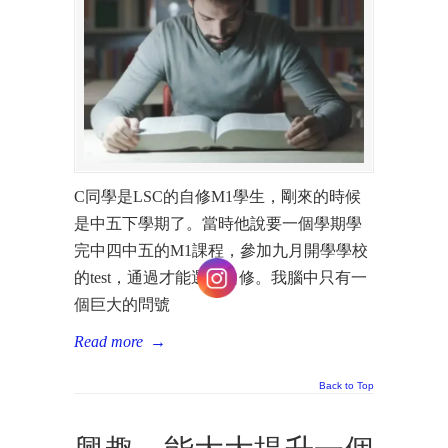
C同學是LSC的自修M1學生，剛來的時候
是中五下學期了。當時他說要一個學期學
完中四中五的M1課程，參加九月開學學校
的test，通過才能選擇自修。我腦中只有一
個巨大的問號
Read more
→
Back to Top