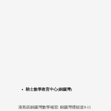
騎士數學教育中心(銅鑼灣)
港島區銅鑼灣數學補習: 銅鑼灣禮頓道9-11