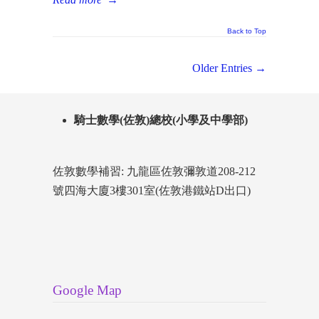
Back to Top
Older Entries →
騎士數學(佐敦)總校(小學及中學部)
佐敦數學補習: 九龍區佐敦彌敦道208-212
號四海大廈3樓301室(佐敦港鐵站D出口)
Google Map