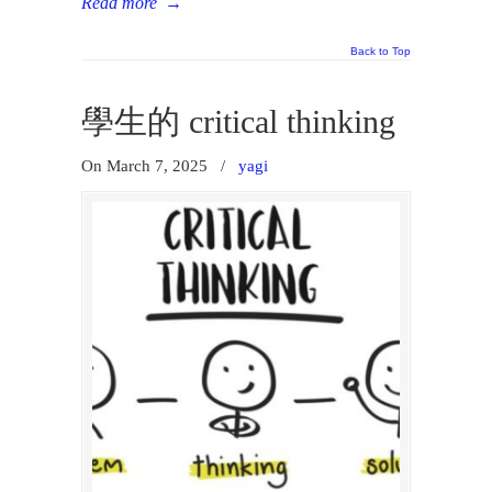
Read more
→
Back to Top
學生的 critical thinking
On March 7, 2025
/
yagi