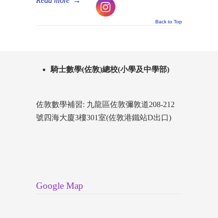
Read more
→
Back to Top
騎士數學(佐敦)總校(小學及中學部)
佐敦數學補習: 九龍區佐敦彌敦道208-212
號四海大廈3樓301室(佐敦港鐵站D出口)
Google Map