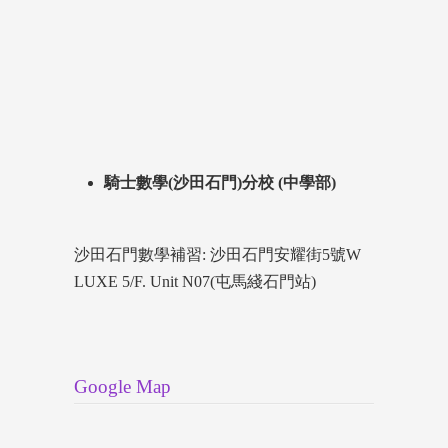
騎士數學(沙田石門)分校 (中學部)
沙田石門數學補習: 沙田石門安耀街5號W
LUXE 5/F. Unit N07(屯馬綫石門站)
Google Map