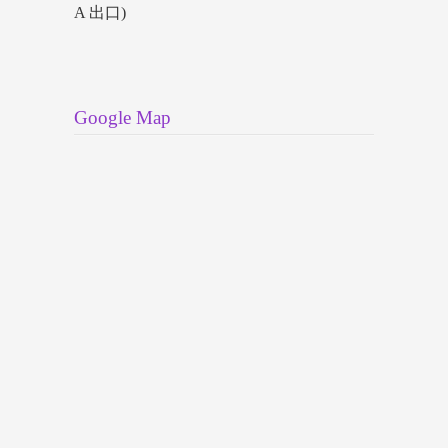
A 出口)
Google Map