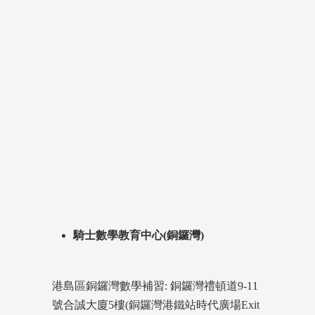
騎士數學教育中心(銅鑼灣)
港島區銅鑼灣數學補習: 銅鑼灣禮頓道9-11
號合誠大廈5樓(銅鑼灣港鐵站時代廣場Exit