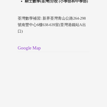
騎士數學(荃灣)分校 (小學部和中學部)
荃灣數學補習: 新界荃灣青山公路264-298
號南豐中心6樓638-639室(荃灣港鐵站A出
口)
Google Map