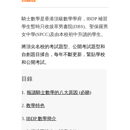
騎士數學是香港頂級數學學府，IBDP 補習
學生暫時只收拔萃男書院(DBS)、聖保羅男
女中學(SPCC)及由本校初中升讀的學生。
將頂尖名校的考試題型、公開考試題型和
自創題目揉合，每年不斷更新，緊貼學校
和公開考試。
目錄
1.
報讀騎士數學的八大原因 (必睇)
2.
教學特色
3
.
IBDP 數學簡介