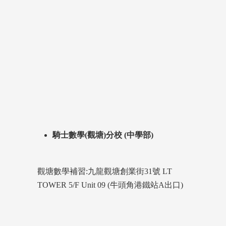
騎士數學(觀塘)分校 (中學部)
觀塘數學補習:九龍觀塘創業街31號 LT
TOWER 5/F Unit 09 (牛頭角港鐵站A出口)