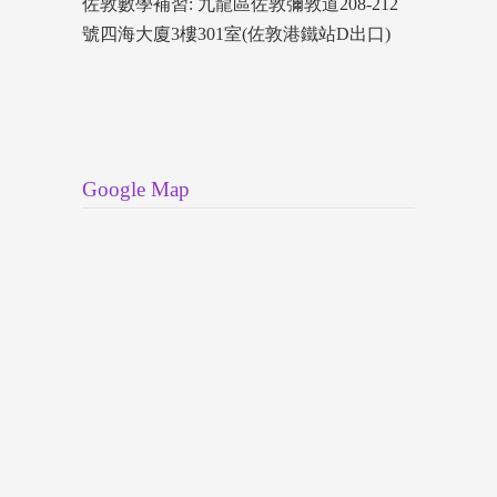
佐敦數學補習: 九龍區佐敦彌敦道208-212
號四海大廈3樓301室(佐敦港鐵站D出口)
Google Map