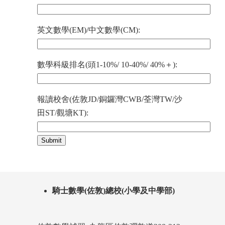
英文數學(EM)/中文數學(CM):
數學科級排名(頭1-10%/ 10-40%/ 40%＋):
報讀校舍(佐敦JD/銅鑼灣CWB/荃灣TW/沙
田ST/觀塘KT):
騎士數學(佐敦)總校(小學及中學部)