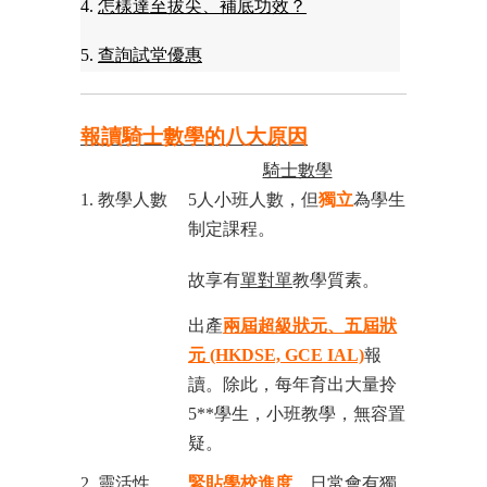
4.
怎樣達至拔尖、補底功效？
5.
查詢試堂優惠
報讀騎士數學的八大原因
騎士數學
1. 教學人數
5人小班人數，但
獨立
為學生
制定課程。
故享有
單對單
教學質素。
出產
兩屆超級狀元、五屆狀
元 (HKDSE, GCE IAL)
報
讀。除此，每年育出大量拎
5**學生，小班教學，無容置
疑。
2. 靈活性
緊貼學校進度
。日常會有獨