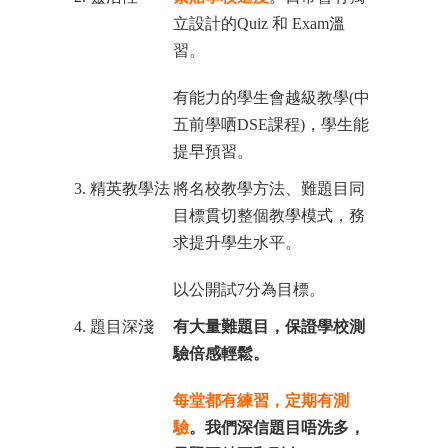
立設計的Quiz 和 Exam溫
習。
有能力的學生會越級教學(中
五前學哂DSE課程)，學生能
提早預習。
3. 精英教學法
將名校教學方法、難題目同
目標貫切整個教學模式，務
求提升學生水平。
以公開試7分為目標。
4. 題目深淺
有大量難題目，保證學校測
驗倍感輕鬆。
每堂都有練習，定期有測
驗
。我們深信題目唔洗多，