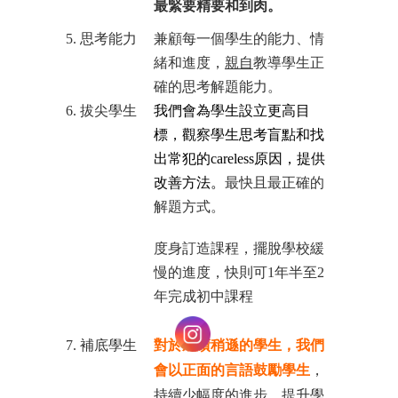
最緊要精要和到肉。
5. 思考能力
兼顧每一個學生的能力、情
緒和進度，
親自
教導學生正
確的思考解題能力。
6. 拔尖學生
我們會為學生設立更高目
標，觀察學生思考盲點和找
出常犯的careless原因，提供
改善方法。
最快且最正確的
解題方式。
度身訂造課程，擺脫學校緩
慢的進度，
快則可1年半至2
年完成初中課程
7. 補底學生
對於成績稍遜的學生，我們
會以正面的言語鼓勵學生
，
持續少幅度的進步，提升學