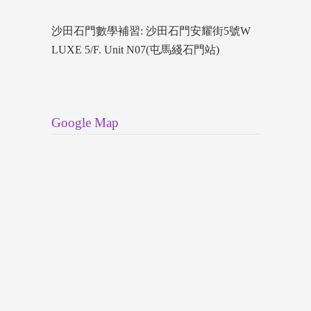
沙田石門數學補習: 沙田石門安耀街5號W
LUXE 5/F. Unit N07(屯馬綫石門站)
Google Map