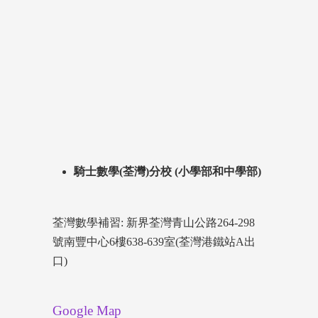
騎士數學(荃灣)分校 (小學部和中學部)
荃灣數學補習: 新界荃灣青山公路264-298
號南豐中心6樓638-639室(荃灣港鐵站A出
口)
Google Map