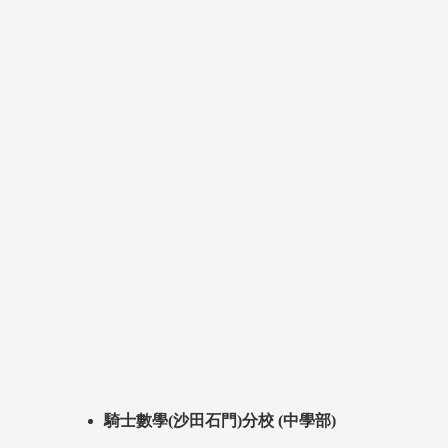
騎士數學(沙田石門)分校 (中學部)