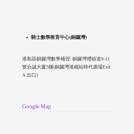
騎士數學教育中心(銅鑼灣)
港島區銅鑼灣數學補習: 銅鑼灣禮頓道9-11
號合誠大廈5樓(銅鑼灣港鐵站時代廣場Exit
A 出口)
Google Map