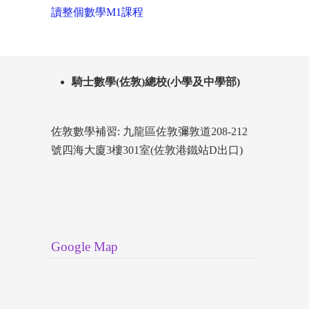
讀整個數學M1課程
騎士數學(佐敦)總校(小學及中學部)
佐敦數學補習: 九龍區佐敦彌敦道208-212
號四海大廈3樓301室(佐敦港鐵站D出口)
Google Map