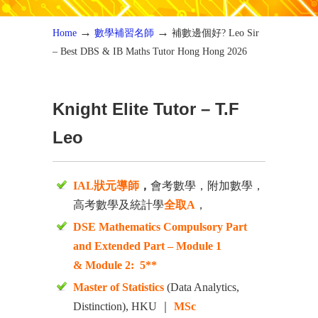
→
→
Home
數學補習名師
補數邊個好? Leo Sir
– Best DBS & IB Maths Tutor Hong Hong 2026
Knight Elite Tutor
– T.F
Leo
IAL狀元導師
，
會考數學，附加數學，
高考數學及統計學
全取A
，
DSE Mathematics Compulsory Part
and Extended Part – Module 1
& Module 2: 5**
Master of Statistics
(Data Analytics,
Distinction), HKU ｜
MSc