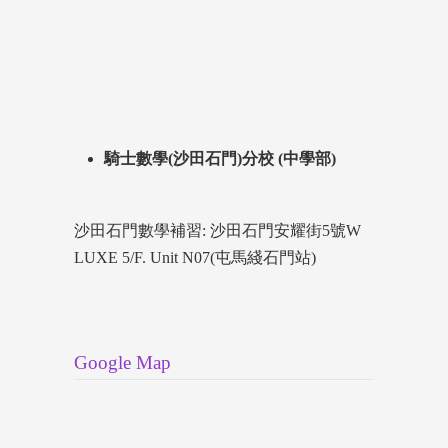
騎士數學(沙田石門)分校 (中學部)
沙田石門數學補習: 沙田石門安耀街5號W
LUXE 5/F. Unit N07(屯馬綫石門站)
Google Map