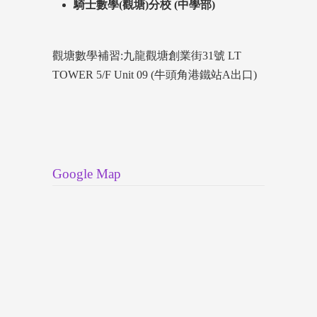
騎士數學(觀塘)分校 (中學部)
觀塘數學補習:九龍觀塘創業街31號 LT
TOWER 5/F Unit 09 (牛頭角港鐵站A出口)
Google Map