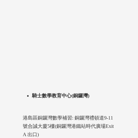
騎士數學教育中心(銅鑼灣)
港島區銅鑼灣數學補習: 銅鑼灣禮頓道9-11
號合誠大廈5樓(銅鑼灣港鐵站時代廣場Exit
A 出口)