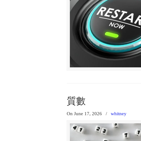
質數
On June 17, 2026
/
whitney