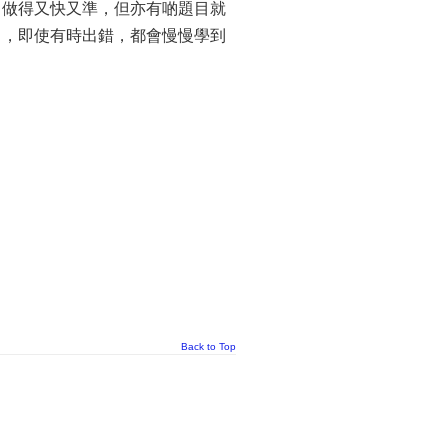
，做得又快又準，但亦有啲題目就
目，即使有時出錯，都會慢慢學到
Back to Top