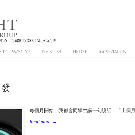
習中心｜九屆狀元(DSE, IAL, AL)之選
e-P1-P6/Y1-Y7
Pre S1-S3
HKDSE
IGCSE/IAL/IB
出發
每個月開始，我都會同學生講一句說話：「上個
Read more
→