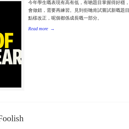
今年學生嘅表現有高有低，有啲題目掌握得好穩
會做錯，需要再練習。見到佢哋肯試嘗試新嘅題
點樣改正，呢個都係成長嘅一部分。
Read more
→
Foolish