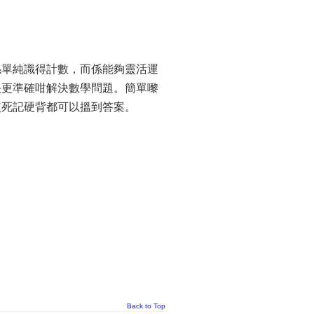
係單純識得計數，而係能夠靈活運
快更準確咁解決數學問題。簡單嚟
使死記硬背都可以搵到答案。
Back to Top