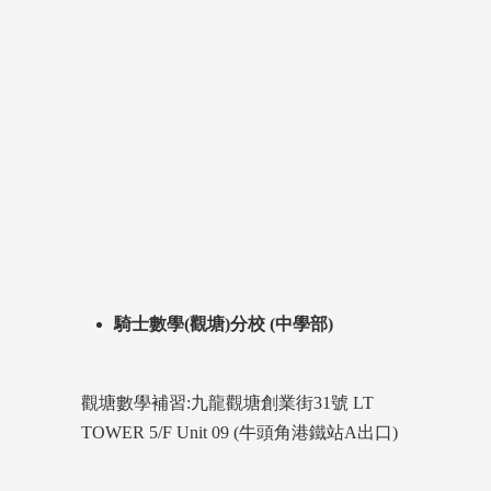
騎士數學(觀塘)分校 (中學部)
觀塘數學補習:九龍觀塘創業街31號 LT
TOWER 5/F Unit 09 (牛頭角港鐵站A出口)