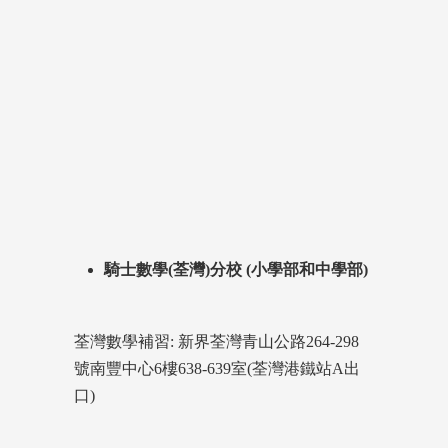
騎士數學(荃灣)分校 (小學部和中學部)
荃灣數學補習: 新界荃灣青山公路264-298
號南豐中心6樓638-639室(荃灣港鐵站A出
口)