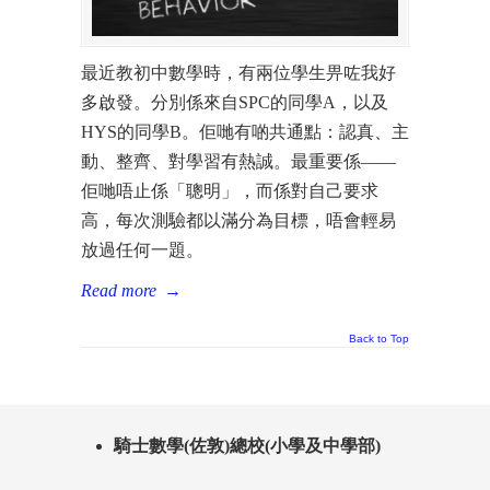
最近教初中數學時，有兩位學生畀咗我好
多啟發。分別係來自SPC的同學A，以及
HYS的同學B。佢哋有啲共通點：認真、主
動、整齊、對學習有熱誠。最重要係——
佢哋唔止係「聰明」，而係對自己要求
高，每次測驗都以滿分為目標，唔會輕易
放過任何一題。
Read more
→
Back to Top
騎士數學(佐敦)總校(小學及中學部)