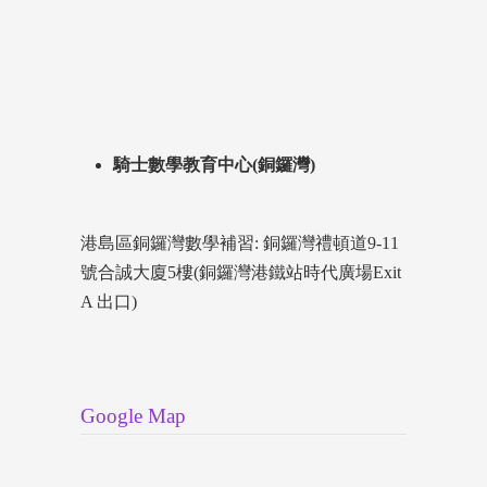
騎士數學教育中心(銅鑼灣)
港島區銅鑼灣數學補習: 銅鑼灣禮頓道9-11
號合誠大廈5樓(銅鑼灣港鐵站時代廣場Exit
A 出口)
Google Map