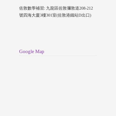
佐敦數學補習: 九龍區佐敦彌敦道208-212
號四海大廈3樓301室(佐敦港鐵站D出口)
Google Map