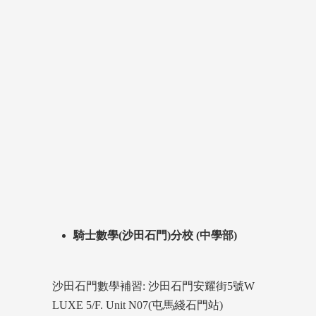
騎士數學(沙田石門)分校 (中學部)
沙田石門數學補習: 沙田石門安耀街5號W
LUXE 5/F. Unit N07(屯馬綫石門站)