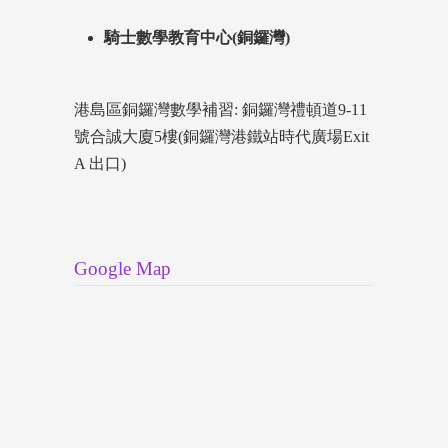
騎士數學教育中心(銅鑼灣)
港島區銅鑼灣數學補習: 銅鑼灣禮頓道9-11
號合誠大廈5樓(銅鑼灣港鐵站時代廣場Exit
A 出口)
Google Map