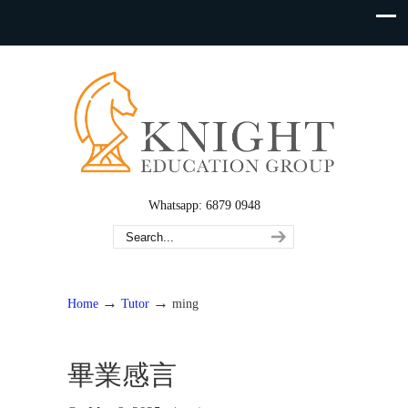
Whatsapp: 6879 0948
→
→
Home
Tutor
ming
畢業感言