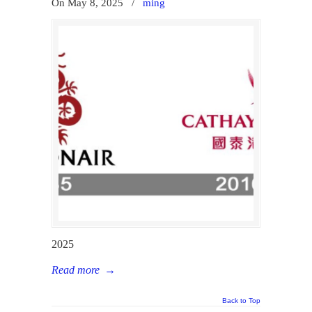
On May 8, 2025
/
ming
2025
Read more
→
Back to Top