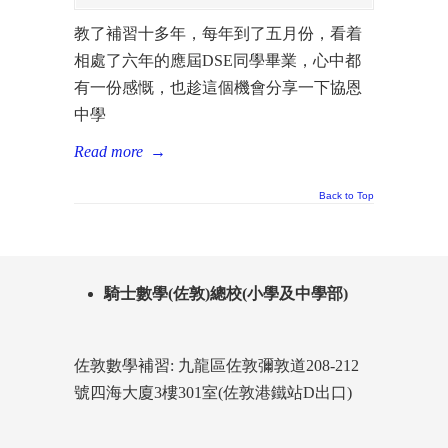
教了補習十多年，每年到了五月份，看着
相處了六年的應屆DSE同學畢業，心中都
有一份感慨，也趁這個機會分享一下協恩
中學
Read more
→
Back to Top
騎士數學(佐敦)總校(小學及中學部)
佐敦數學補習: 九龍區佐敦彌敦道208-212
號四海大廈3樓301室(佐敦港鐵站D出口)