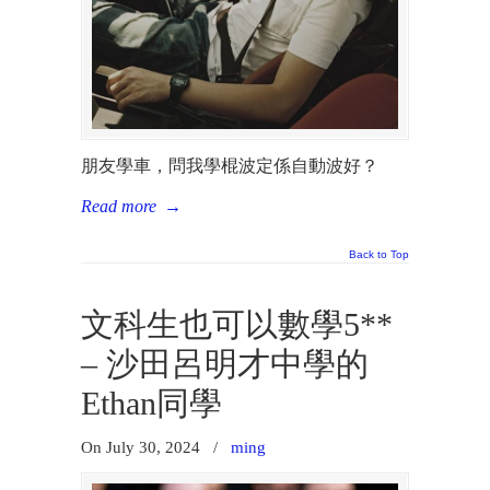
朋友學車，問我學棍波定係自動波好？
Read more
→
Back to Top
文科生也可以數學5**
– 沙田呂明才中學的
Ethan同學
On July 30, 2024
/
ming