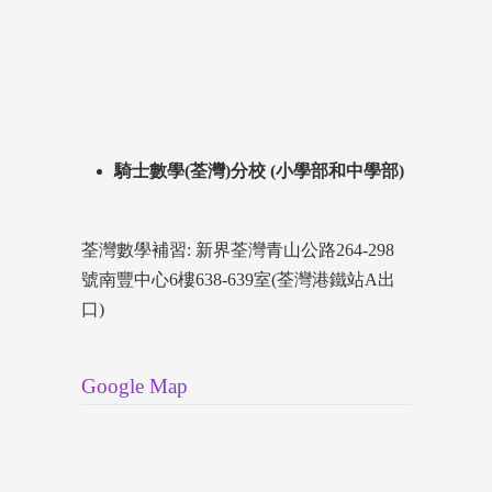
騎士數學(荃灣)分校 (小學部和中學部)
荃灣數學補習: 新界荃灣青山公路264-298
號南豐中心6樓638-639室(荃灣港鐵站A出
口)
Google Map