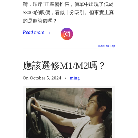
灣．珀岸”正準備推售，價單中出現了低於
$8000的呎價，看似十分吸引。但事實上真
的是超筍價嗎？
Read more
→
Back to Top
應該選修M1/M2嗎？
On October 5, 2024
/
ming