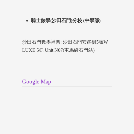
騎士數學(沙田石門)分校 (中學部)
沙田石門數學補習: 沙田石門安耀街5號W
LUXE 5/F. Unit N07(屯馬綫石門站)
Google Map