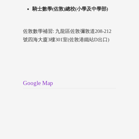
騎士數學(佐敦)總校(小學及中學部)
佐敦數學補習: 九龍區佐敦彌敦道208-212
號四海大廈3樓301室(佐敦港鐵站D出口)
Google Map