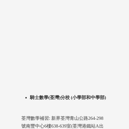
騎士數學(荃灣)分校 (小學部和中學部)
荃灣數學補習: 新界荃灣青山公路264-298
號南豐中心6樓638-639室(荃灣港鐵站A出