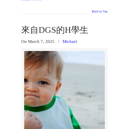
Back to Top
來自DGS的H學生
On March 7, 2025
/
Michael