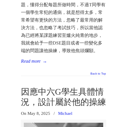
題，懂得分配每題所做時間，不過T同學有
一個學生常犯的通病，就是想得太多，常
常希望有更快的方法，忽略了最常用的解
決方法，也忽略了考試技巧，所以當他認
為已經將某課題練習至爐火純青的地步，
我就會給予一些DSE題目或者一些變化多
端的問題讓他操練，導致他焦頭爛額。
Read more
→
Back to Top
因應中六G學生具體情
況，設計屬於他的操練
On May 8, 2025
/
Michael