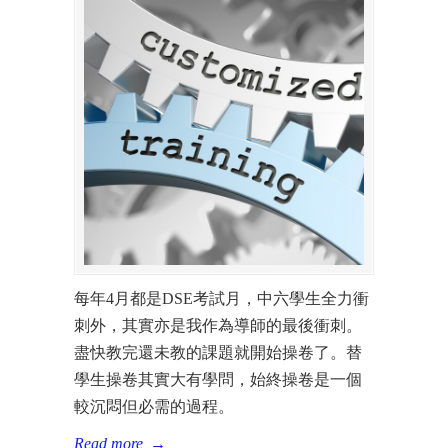
每年4月都是DSE考試月，中六學生全力衝
刺外，其實亦是我作為導師的最後衝刺。
盡快教完還未教的課題就開始操卷了。替
學生操卷其實大有學問，始終操卷是一個
較沉悶但必需的過程。
Read more
→