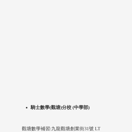
騎士數學(觀塘)分校 (中學部)
觀塘數學補習:九龍觀塘創業街31號 LT