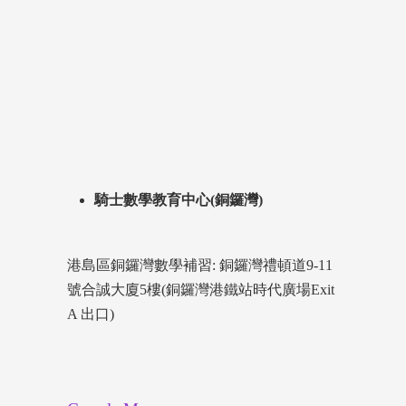
騎士數學教育中心(銅鑼灣)
港島區銅鑼灣數學補習: 銅鑼灣禮頓道9-11
號合誠大廈5樓(銅鑼灣港鐵站時代廣場Exit
A 出口)