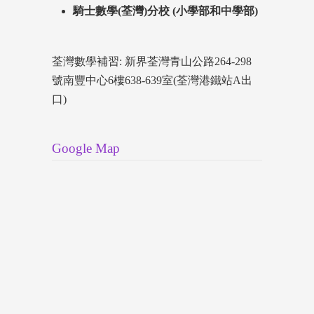
騎士數學(荃灣)分校 (小學部和中學部)
荃灣數學補習: 新界荃灣青山公路264-298
號南豐中心6樓638-639室(荃灣港鐵站A出
口)
Google Map