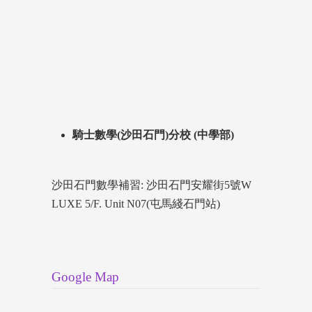
騎士數學(沙田石門)分校 (中學部)
沙田石門數學補習: 沙田石門安耀街5號W
LUXE 5/F. Unit N07(屯馬綫石門站)
Google Map