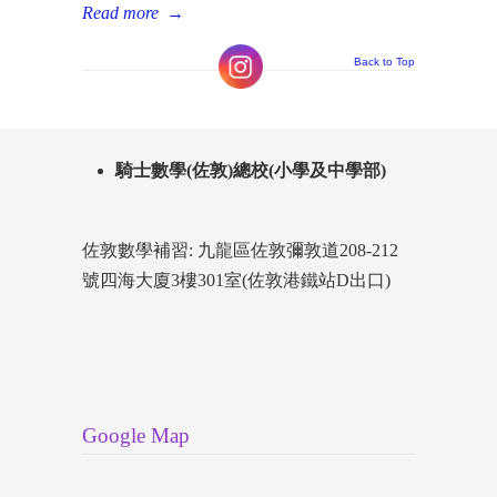
Read more
→
Back to Top
騎士數學(佐敦)總校(小學及中學部)
佐敦數學補習: 九龍區佐敦彌敦道208-212
號四海大廈3樓301室(佐敦港鐵站D出口)
Google Map