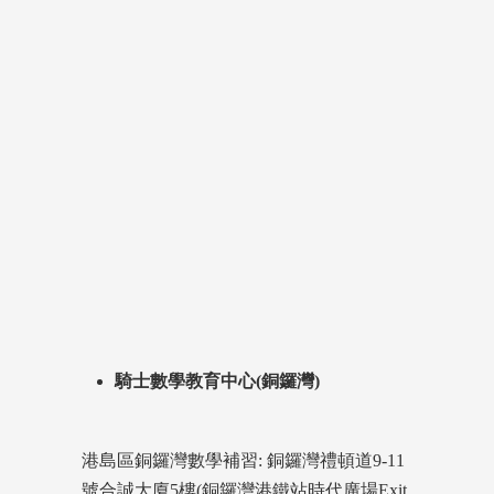
騎士數學教育中心(銅鑼灣)
港島區銅鑼灣數學補習: 銅鑼灣禮頓道9-11
號合誠大廈5樓(銅鑼灣港鐵站時代廣場Exit