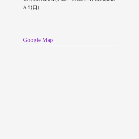
A 出口)
Google Map