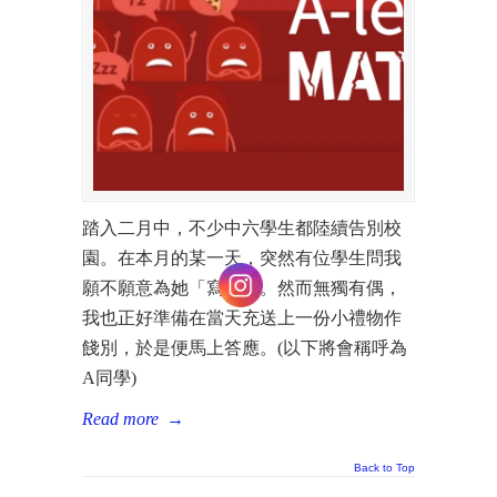
踏入二月中，不少中六學生都陸續告別校
園。在本月的某一天，突然有位學生問我
願不願意為她「寫裙」。然而無獨有偶，
我也正好準備在當天充送上一份小禮物作
餞別，於是便馬上答應。(以下將會稱呼為
A同學)
Read more
→
Back to Top