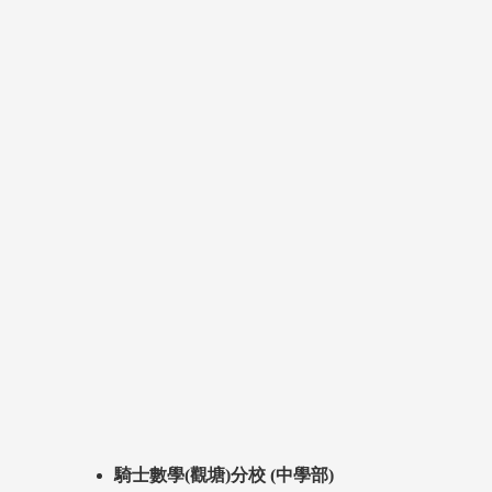
騎士數學(觀塘)分校 (中學部)