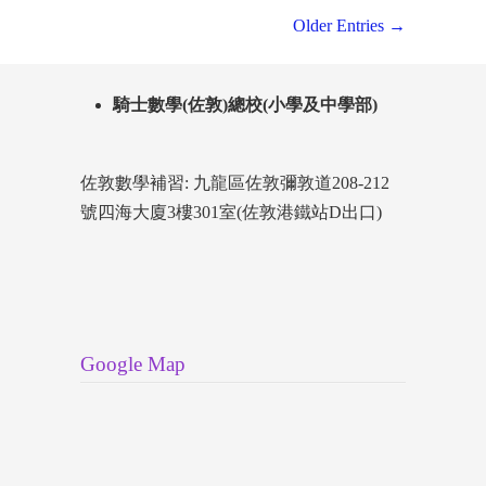
Older Entries →
騎士數學(佐敦)總校(小學及中學部)
佐敦數學補習: 九龍區佐敦彌敦道208-212
號四海大廈3樓301室(佐敦港鐵站D出口)
Google Map