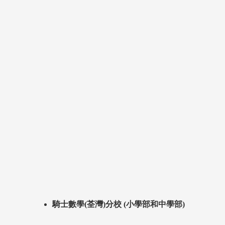
騎士數學(荃灣)分校 (小學部和中學部)