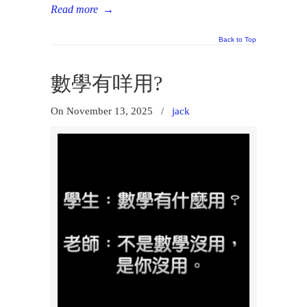
Read more
→
Back to Top
數學有咩用?
On November 13, 2025
/
jack