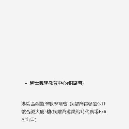
騎士數學教育中心(銅鑼灣)
港島區銅鑼灣數學補習: 銅鑼灣禮頓道9-11
號合誠大廈5樓(銅鑼灣港鐵站時代廣場Exit
A 出口)