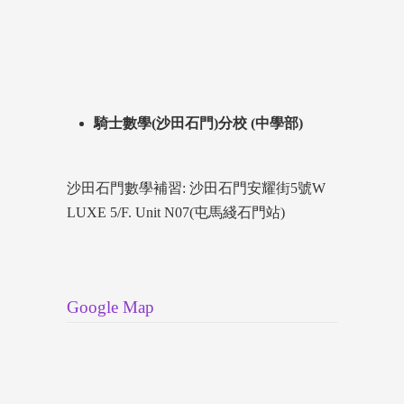
騎士數學(沙田石門)分校 (中學部)
沙田石門數學補習: 沙田石門安耀街5號W
LUXE 5/F. Unit N07(屯馬綫石門站)
Google Map