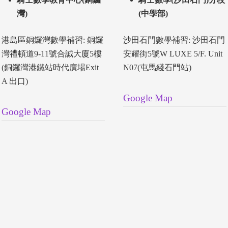
灣)
(中學部)
港島區銅鑼灣數學補習: 銅鑼
沙田石門數學補習: 沙田石門
灣禮頓道9-11號合誠大廈5樓
安耀街5號W LUXE 5/F. Unit
(銅鑼灣港鐵站時代廣場Exit
N07(屯馬綫石門站)
A 出口)
Google Map
Google Map