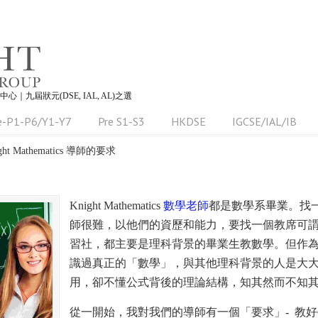
習中心｜九屆狀元(DSE, IAL, AL)之選
e-P1-P6/Y1-Y7
Pre S1-S3
HKDSE
IGCSE/IAL/IB
ht Mathematics 導師的要求
Knight Mathematics
數學老師
都是數學系畢業。找
師很難，以他們的資歷和能力，要找一個教席可
習社，都主要是理科背景的畢業生教數學。但作
識過真正的「數學」，與其他理科背景的人是大
用，卻不懂公式背後的理論結構，知其然而不知
從一開始，我對我們的導師有一個「要求」- 教