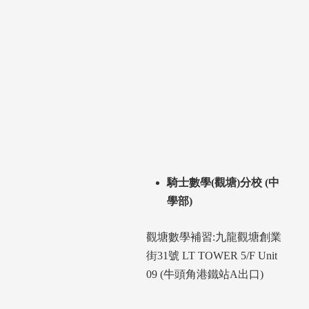
騎士數學(觀塘)分校 (中
學部)
觀塘數學補習:九龍觀塘創業
街31號 LT TOWER 5/F Unit
09 (牛頭角港鐵站A出口)