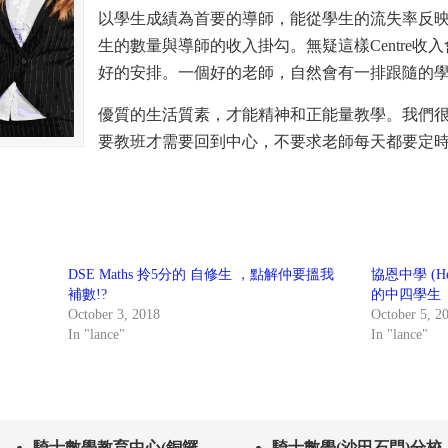
以學生成績為首要的導師，能從學生的流失率反
生的數量與導師的收入掛勾。無疑這樣Centre
好的安排。一個好的老師，自然會有一排跟隨的
優質的生活質素，才能精神和正能量教學。我們很重視Work
要教班才需要回到中心，不要求老師每天都要定時回
DSE Maths 拎5分的 自修生 ，點解仲要搵我
協恩中學 (Hee
補數!?
的中四學生
October 3, 2018
October 5, 2
In "lance"
In "lance"
騎士數學教育中心(銅鑼
騎士數學(沙田石門)分校