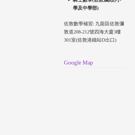
學及中學部)
佐敦數學補習: 九龍區佐敦彌
敦道208-212號四海大廈3樓
301室(佐敦港鐵站D出口)
Google Map