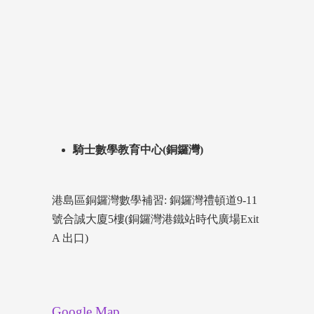
騎士數學教育中心(銅鑼灣)
港島區銅鑼灣數學補習: 銅鑼灣禮頓道9-11
號合誠大廈5樓(銅鑼灣港鐵站時代廣場Exit
A 出口)
Google Map