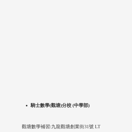
騎士數學(觀塘)分校 (中學部)
觀塘數學補習:九龍觀塘創業街31號 LT