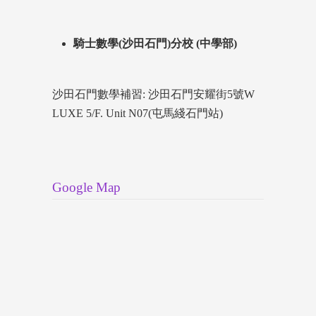
騎士數學(沙田石門)分校 (中學部)
沙田石門數學補習: 沙田石門安耀街5號W
LUXE 5/F. Unit N07(屯馬綫石門站)
Google Map