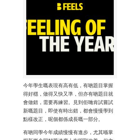
今年學生嘅表現有高有低，有啲題目掌握
得好穩，做得又快又準，但亦有啲題目就
會做錯，需要再練習。見到佢哋肯試嘗試
新嘅題目，即使有時出錯，都會慢慢學到
點樣改正，呢個都係成長嘅一部分。
有啲同學今年成績慢慢有進步，尤其喺掌