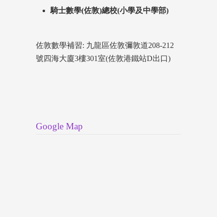
騎士數學(佐敦)總校(小學及中學部)
佐敦數學補習: 九龍區佐敦彌敦道208-212
號四海大廈3樓301室(佐敦港鐵站D出口)
Google Map