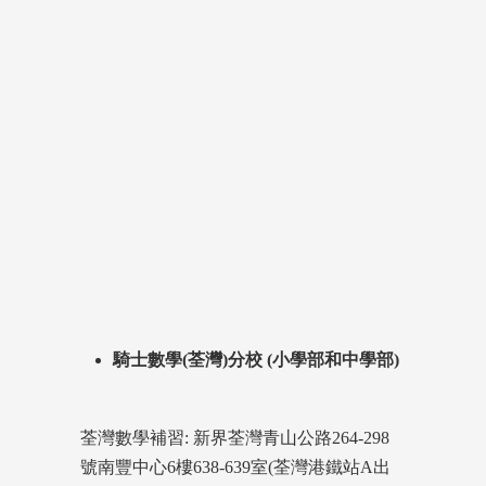
騎士數學(荃灣)分校 (小學部和中學部)
荃灣數學補習: 新界荃灣青山公路264-298
號南豐中心6樓638-639室(荃灣港鐵站A出