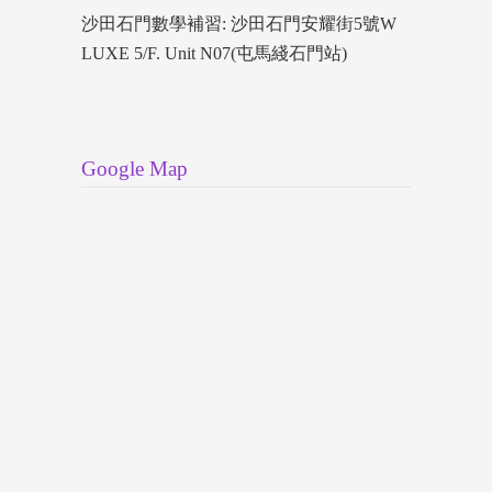
沙田石門數學補習: 沙田石門安耀街5號W
LUXE 5/F. Unit N07(屯馬綫石門站)
Google Map