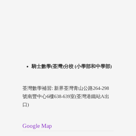
騎士數學(荃灣)分校 (小學部和中學部)
荃灣數學補習: 新界荃灣青山公路264-298
號南豐中心6樓638-639室(荃灣港鐵站A出
口)
Google Map