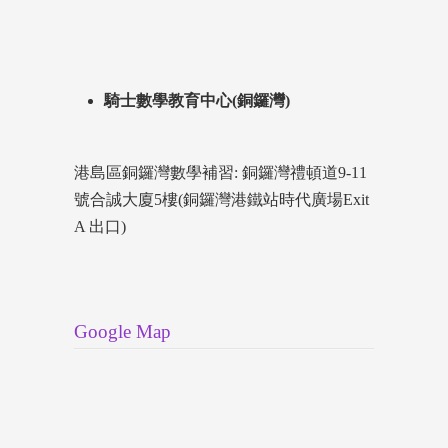
騎士數學教育中心(銅鑼灣)
港島區銅鑼灣數學補習: 銅鑼灣禮頓道9-11
號合誠大廈5樓(銅鑼灣港鐵站時代廣場Exit
A 出口)
Google Map