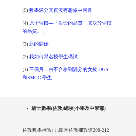
(5)
數學滿分其實沒有想像中困難
(4)
原子習慣—「生命的品質，取決於習慣
的品質。」
(3)
新的開始
(2)
我如何幫名校學生備試
(1)
三個月，由不合格到滿分的女拔 DGS
和SMCC 學生
騎士數學(佐敦)總校(小學及中學部)
佐敦數學補習: 九龍區佐敦彌敦道208-212