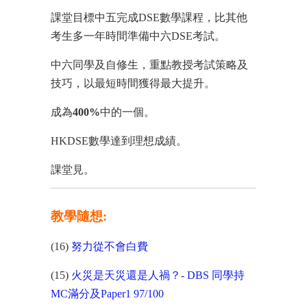
課堂目標中五完成DSE數學課程，比其他
考生多一年時間準備中六DSE考試。
中六同學及自修生，重點教授考試策略及
技巧，以最短時間獲得最大提升。
成為
400%
中的一個。
HKDSE數學達到理想成績。
課堂見。
教學隨想:
(16)
努力從不會白費
(15)
火災是天災還是人禍？- DBS 同學持
MC滿分及Paper1 97/100