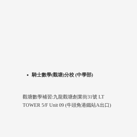
騎士數學(觀塘)分校 (中學部)
觀塘數學補習:九龍觀塘創業街31號 LT
TOWER 5/F Unit 09 (牛頭角港鐵站A出口)