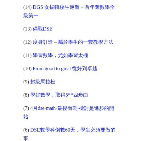
(14)
DGS 女拔轉校生逆襲 – 首年奪數學全
級第一
(13)
備戰DSE
(12)
度身訂造 – 屬於學生的一套教學方法
(11)
學習數學，尤如學習太極
(10)
From good to great 從好到卓越
(9)
超級馬拉松
(8)
學好數學，取得5**四步曲
(7)
4月dse-math-最後衝刺-檢討是進步的開
始
(6)
DSE數學科倒數60天，學生必須要做的
事