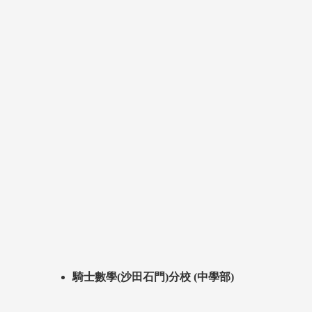
騎士數學(沙田石門)分校 (中學部)