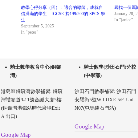
教學心得分享（四）：適合的導師，成就自
尋找一個屬
信滿滿的學生 – IGCSE 拎199/200的 SPCS 學
January 28, 
生
In "janice"
September 5, 2025
In "peter"
騎士數學教育中心(銅鑼
騎士數學(沙田石門)分校
灣)
(中學部)
港島區銅鑼灣數學補習: 銅鑼
沙田石門數學補習: 沙田石門
灣禮頓道9-11號合誠大廈5樓
安耀街5號W LUXE 5/F. Unit
(銅鑼灣港鐵站時代廣場Exit
N07(屯馬綫石門站)
A 出口)
Google Map
Google Map