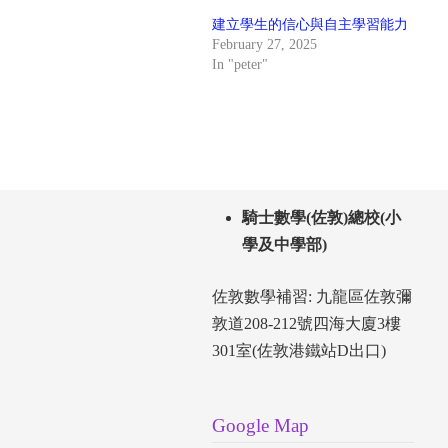
建立學生的信心與自主學習能力
February 27, 2025
In "peter"
騎士數學(佐敦)總校(小
學及中學部)
佐敦數學補習: 九龍區佐敦彌
敦道208-212號四海大廈3樓
301室(佐敦港鐵站D出口)
Google Map