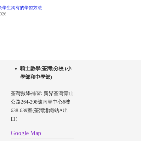
於學生獨有的學習方法
2026
騎士數學(荃灣)分校 (小
學部和中學部)
荃灣數學補習: 新界荃灣青山
公路264-298號南豐中心6樓
638-639室(荃灣港鐵站A出
口)
Google Map