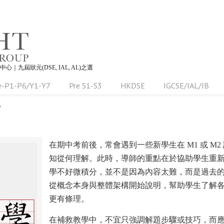
習中心｜九屆狀元(DSE, IAL, AL)之選
e-P1-P6/Y1-Y7
Pre S1-S3
HKDSE
IGCSE/IAL/IB
學
在期中考前後，常會遇到一些新學生在 M1 或 M
知從何理解。此時，導師的重點在於協助學生重
學不好微積分，並不是因為內容太難，而是過去
從概念本身與整體架構開始說明，幫助學生了解
更有條理。
在補救教學中，不宜只強調解題步驟或技巧，而