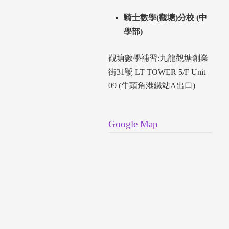
騎士數學(觀塘)分校 (中
學部)
觀塘數學補習:九龍觀塘創業
街31號 LT TOWER 5/F Unit
09 (牛頭角港鐵站A出口)
Google Map