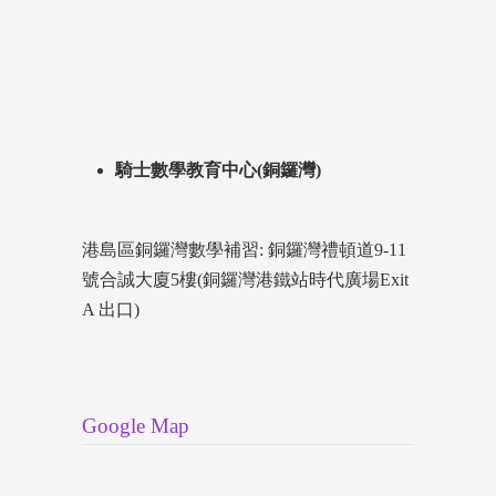
騎士數學教育中心(銅鑼灣)
港島區銅鑼灣數學補習: 銅鑼灣禮頓道9-11
號合誠大廈5樓(銅鑼灣港鐵站時代廣場Exit
A 出口)
Google Map