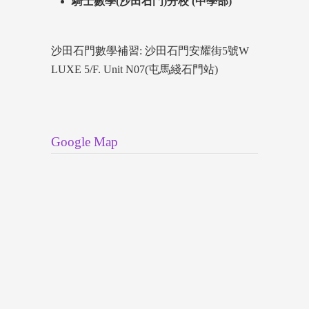
騎士數學(沙田石門)分校 (中學部)
沙田石門數學補習: 沙田石門安耀街5號W
LUXE 5/F. Unit N07(屯馬綫石門站)
Google Map