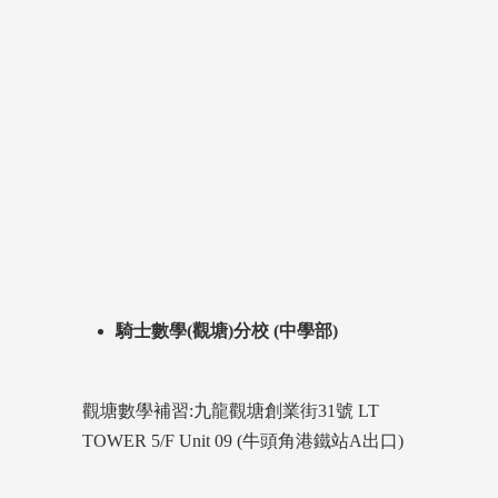
騎士數學(觀塘)分校 (中學部)
觀塘數學補習:九龍觀塘創業街31號 LT
TOWER 5/F Unit 09 (牛頭角港鐵站A出口)