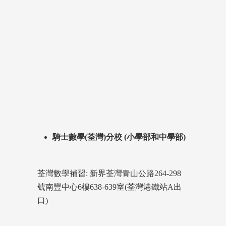
騎士數學(荃灣)分校 (小學部和中學部)
荃灣數學補習: 新界荃灣青山公路264-298
號南豐中心6樓638-639室(荃灣港鐵站A出
口)