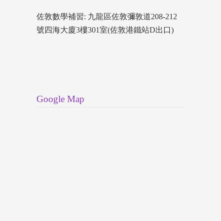
佐敦數學補習: 九龍區佐敦彌敦道208-212
號四海大廈3樓301室(佐敦港鐵站D出口)
Google Map