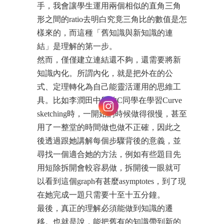
手，我會讓學生運用兩個相似的直角三角
形之間的ratio去明白究竟三角比的數值是怎
樣來的，而這種「舊知識與新知識的連
結」是理解的第一步。
然而，僅僅建立連結還不夠，還需要將新
知識內化。所謂內化，就是把外在的公
式、定理轉化為自己能靈活運用的思維工
具。比如李潤田中學的C同學在學習Curve
sketching時，一開始的時候做得很慢，甚至
用了一整堂的時間做也做不正確，因此之
後透過跟她講解每個步驟背後的意義，並
尋找一個適合她的方法，例如有些題目先
用短除拆開會較容易做，拆開後一眼就可
以看到這個graph有甚麼asymptotes，到了現
在她完成一題只需要十至十五分鐘。
最後，真正的理解必須能做到知識的遷
移。也就是說，能把舊有的知識帶到新的