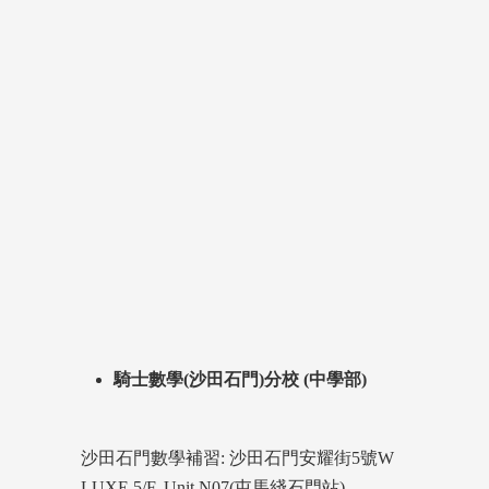
騎士數學(沙田石門)分校 (中學部)
沙田石門數學補習: 沙田石門安耀街5號W
LUXE 5/F. Unit N07(屯馬綫石門站)