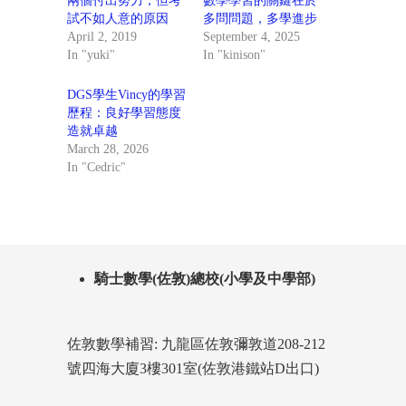
兩個付出努力，但考
數學學習的關鍵在於
試不如人意的原因
多問問題，多學進步
April 2, 2019
September 4, 2025
In "yuki"
In "kinison"
DGS學生Vincy的學習
歷程：良好學習態度
造就卓越
March 28, 2026
In "Cedric"
騎士數學(佐敦)總校(小學及中學部)
佐敦數學補習: 九龍區佐敦彌敦道208-212
號四海大廈3樓301室(佐敦港鐵站D出口)