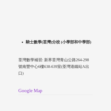
騎士數學(荃灣)分校 (小學部和中學部)
荃灣數學補習: 新界荃灣青山公路264-298
號南豐中心6樓638-639室(荃灣港鐵站A出
口)
Google Map