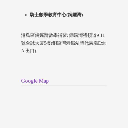
騎士數學教育中心(銅鑼灣)
港島區銅鑼灣數學補習: 銅鑼灣禮頓道9-11
號合誠大廈5樓(銅鑼灣港鐵站時代廣場Exit
A 出口)
Google Map