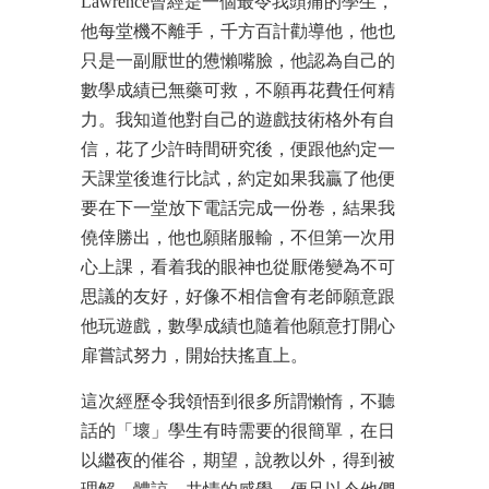
Lawrence曾經是一個最令我頭痛的學生，
他每堂機不離手，千方百計勸導他，他也
只是一副厭世的憊懶嘴臉，他認為自己的
數學成績已無藥可救，不願再花費任何精
力。我知道他對自己的遊戲技術格外有自
信，花了少許時間研究後，便跟他約定一
天課堂後進行比試，約定如果我贏了他便
要在下一堂放下電話完成一份卷，結果我
僥倖勝出，他也願賭服輸，不但第一次用
心上課，看着我的眼神也從厭倦變為不可
思議的友好，好像不相信會有老師願意跟
他玩遊戲，數學成績也隨着他願意打開心
扉嘗試努力，開始扶搖直上。
這次經歷令我領悟到很多所謂懶惰，不聽
話的「壞」學生有時需要的很簡單，在日
以繼夜的催谷，期望，說教以外，得到被