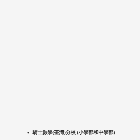
騎士數學(荃灣)分校 (小學部和中學部)