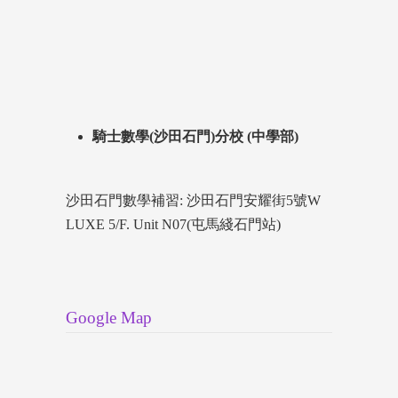
騎士數學(沙田石門)分校 (中學部)
沙田石門數學補習: 沙田石門安耀街5號W
LUXE 5/F. Unit N07(屯馬綫石門站)
Google Map