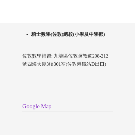
騎士數學(佐敦)總校(小學及中學部)
佐敦數學補習: 九龍區佐敦彌敦道208-212
號四海大廈3樓301室(佐敦港鐵站D出口)
Google Map