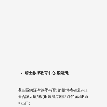
騎士數學教育中心(銅鑼灣)
港島區銅鑼灣數學補習: 銅鑼灣禮頓道9-11
號合誠大廈5樓(銅鑼灣港鐵站時代廣場Exit
A 出口)