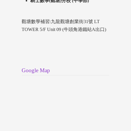
騎士數學(觀塘)分校 (中學部)
觀塘數學補習:九龍觀塘創業街31號 LT
TOWER 5/F Unit 09 (牛頭角港鐵站A出口)
Google Map