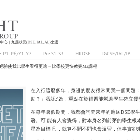
習中心｜九屆狀元(DSE, IAL, AL)之選
e-P1-P6/Y1-Y7
Pre S1-S3
HKDSE
IGCSE/IAL/IB
經驗使我比學生看得更遠 – 比學校更快教完M2課程
在入行這麼多年，身邊的朋友很常問我一個問題
助？」我認;’為，重點在於補習能幫助學生確立優
在每年暑假期間，我都會詢問來年的應屆DSE學
署。可 能有人會覺得，對本身名列前茅的學生根
星為目標吧 ，就算不聞不問也會溫習，但事實卻