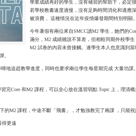
學業成績再好的學生，沒有補習的幫助下，必定
若學校教書速度過慢，沒有足夠時間消化和適應
被浪費， 這種情況在近年疫情爆發期間特別明顯
今年暑假有兩位來自SMCC讀M2 學生，她們的Co
滿分，M2 成績雖說不算差，但相較同期外校學
M2 試卷的內容未曾接觸。連學生本人也意識到
炸彈。
停啼地追趕教學進度，同時也要求兩位學生每星期完成 大量功課
完Core 和M2 課程，可以全心放在溫習弱點 Topic 上，理清
餘下的M2 課程，中途不斷「飛書」，才勉強教完了兩課 ，只能
學生看得更遠