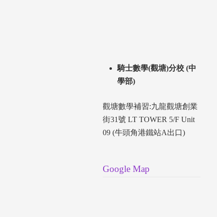
騎士數學(觀塘)分校 (中
學部)
觀塘數學補習:九龍觀塘創業
街31號 LT TOWER 5/F Unit
09 (牛頭角港鐵站A出口)
Google Map