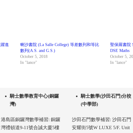
績大躍進
喇沙書院 (La Salle College) 等差數列和等比
聖保羅書院 St.
數列(A.S. and G.S.)
DSE Maths
October 5, 2018
October 5, 2
In "lance"
In "lance"
騎士數學教育中心(銅鑼
騎士數學(沙田石門)分校
灣)
(中學部)
港島區銅鑼灣數學補習: 銅鑼
沙田石門數學補習: 沙田石門
灣禮頓道9-11號合誠大廈5樓
安耀街5號W LUXE 5/F. Unit