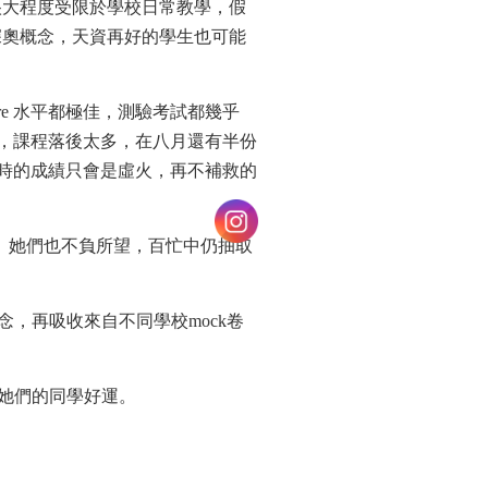
很大程度受限於學校日常教學，假
深奧概念，天資再好的學生也可能
。
re 水平都極佳，測驗考試都幾乎
生，課程落後太多，在八月還有半份
當時的成績只會是虛火，再不補救的
。她們也不負所望，百忙中仍抽取
概念，再吸收來自不同學校mock卷
祝她們的同學好運。