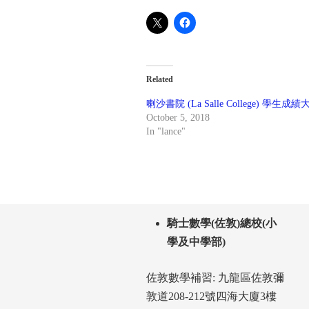
Related
喇沙書院 (La Salle College) 學生成
October 5, 2018
In "lance"
騎士數學(佐敦)總校(小
學及中學部)
佐敦數學補習: 九龍區佐敦彌
敦道208-212號四海大廈3樓