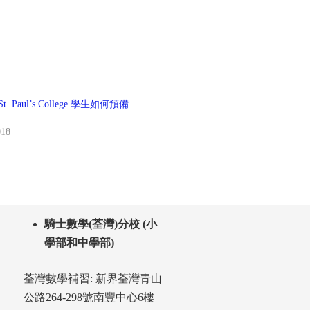
 Paul’s College 學生如何預備
018
騎士數學(荃灣)分校 (小
學部和中學部)
荃灣數學補習: 新界荃灣青山
公路264-298號南豐中心6樓