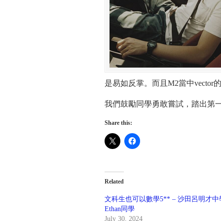
是易如反掌。而且M2當中vector
我們鼓勵同學勇敢嘗試，踏出第
Share this:
Related
文科生也可以數學5** – 沙田呂明才
Ethan同學
July 30, 2024