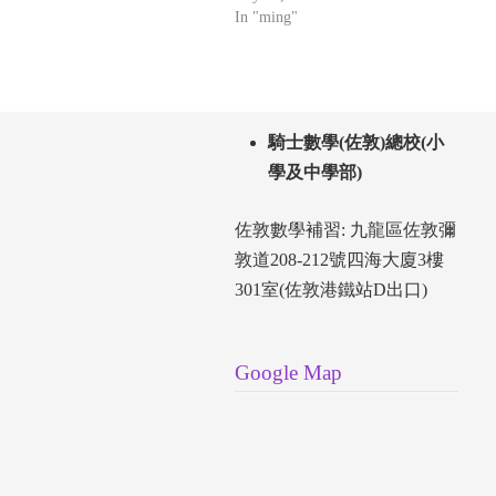
In "ming"
騎士數學(佐敦)總校(小
學及中學部)
佐敦數學補習: 九龍區佐敦彌
敦道208-212號四海大廈3樓
301室(佐敦港鐵站D出口)
Google Map