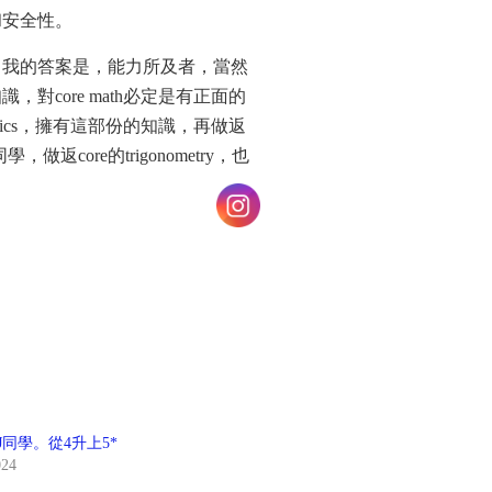
和安全性。
？我的答案是，能力所及者，當然
core math必定是有正面的
tistics，擁有這部份的知識，再做返
，做返core的trigonometry，也
生J同學。從4升上5*
024