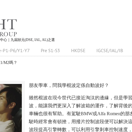
習中心｜九屆狀元(DSE, IAL, AL)之選
e-P1-P6/Y1-Y7
Pre S1-S3
HKDSE
IGCSE/IAL/IB
1/M2嗎？
朋友學車，問我學棍波定係自動波好？
雖然棍波在現今世代已接近淘汰的邊緣，但是學
波，能讓我們更深入了解波箱的運作，了解背後
車輛也很有幫助。有駕駛BMW或Alfa Romeo
駛時經常會有頓挫，用撥片控制波段便可以解決
波段提高引擎轉數，可以利用引擎剎車控制速度