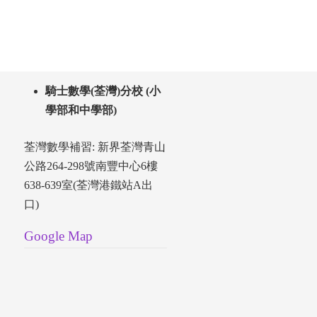
騎士數學(荃灣)分校 (小
學部和中學部)
荃灣數學補習: 新界荃灣青山
公路264-298號南豐中心6樓
638-639室(荃灣港鐵站A出
口)
Google Map