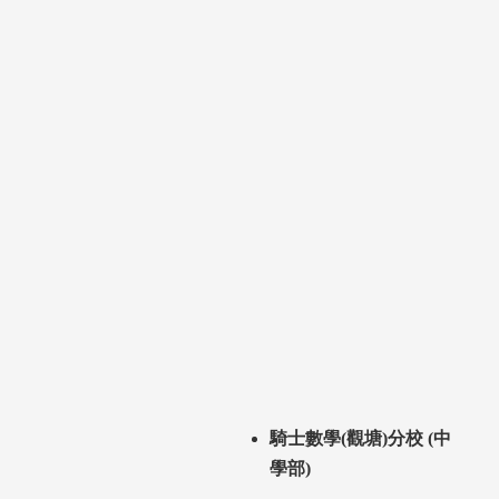
騎士數學(觀塘)分校 (中
學部)