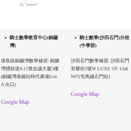
In "lemon"
騎士數學教育中心(銅鑼
騎士數學(沙田石門)分校
灣)
(中學部)
港島區銅鑼灣數學補習: 銅鑼
沙田石門數學補習: 沙田石門
灣禮頓道9-11號合誠大廈5樓
安耀街5號W LUXE 5/F. Unit
(銅鑼灣港鐵站時代廣場Exit
N07(屯馬綫石門站)
A 出口)
Google Map
Google Map