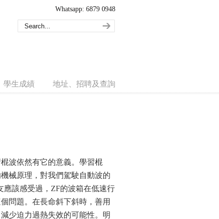
Whatsapp: 6879 0948
學生成績
地址、招聘及查詢
習棍波依然有它的意義。學習棍
的機械原理，對我們駕駛自動波的
的朋友應該感受過，ZF的波箱在低速行
這個問題。在長命斜下斜時，善用
，減少迫力過熱失效的可能性。明