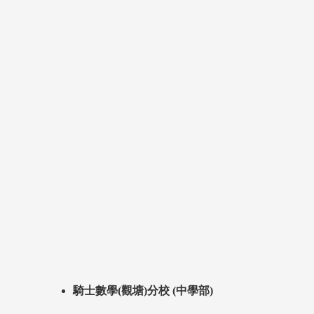
騎士數學(觀塘)分校 (中學部)