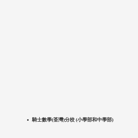
騎士數學(荃灣)分校 (小學部和中學部)