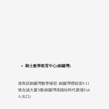
騎士數學教育中心(銅鑼灣)
港島區銅鑼灣數學補習: 銅鑼灣禮頓道9-11
號合誠大廈5樓(銅鑼灣港鐵站時代廣場Exit
A 出口)