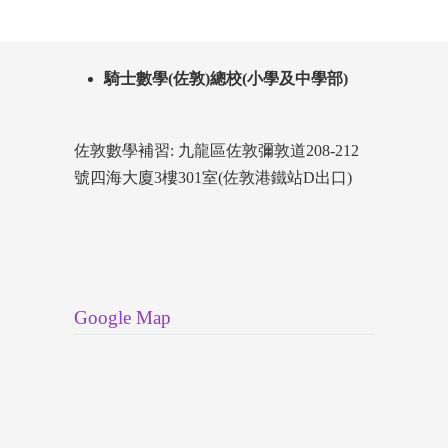
騎士數學(佐敦)總校(小學及中學部)
佐敦數學補習: 九龍區佐敦彌敦道208-212
號四海大廈3樓301室(佐敦港鐵站D出口)
Google Map