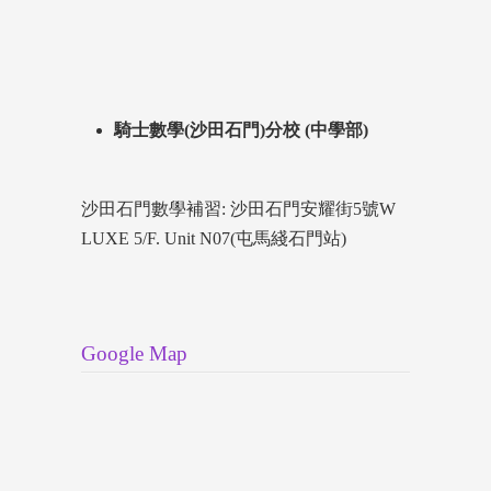
騎士數學(沙田石門)分校 (中學部)
沙田石門數學補習: 沙田石門安耀街5號W
LUXE 5/F. Unit N07(屯馬綫石門站)
Google Map