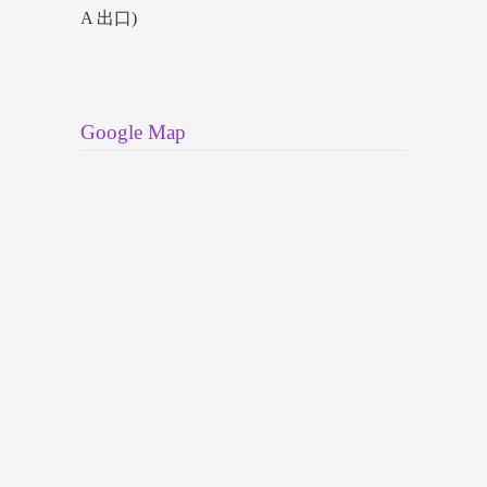
A 出口)
Google Map