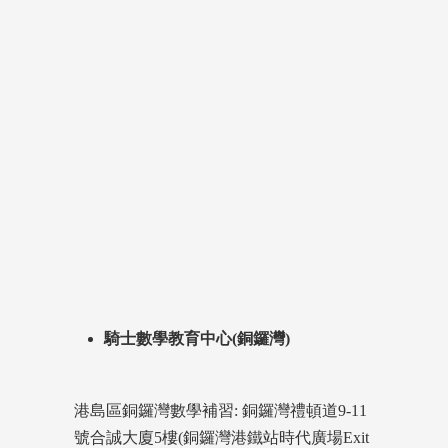
騎士數學教育中心(銅鑼灣)
港島區銅鑼灣數學補習: 銅鑼灣禮頓道9-11
號合誠大廈5樓(銅鑼灣港鐵站時代廣場Exit