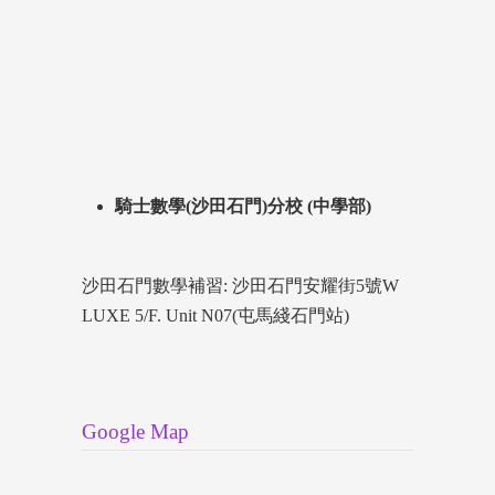
騎士數學(沙田石門)分校 (中學部)
沙田石門數學補習: 沙田石門安耀街5號W
LUXE 5/F. Unit N07(屯馬綫石門站)
Google Map