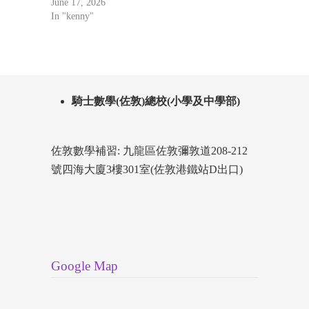
June 17, 2026
In "kenny"
騎士數學(佐敦)總校(小學及中學部)
佐敦數學補習: 九龍區佐敦彌敦道208-212
號四海大廈3樓301室(佐敦港鐵站D出口)
Google Map