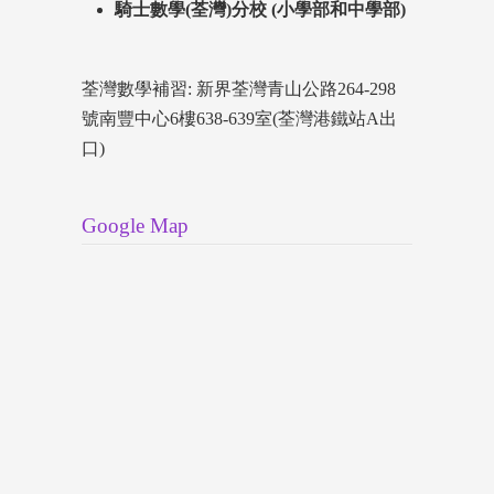
騎士數學(荃灣)分校 (小學部和中學部)
荃灣數學補習: 新界荃灣青山公路264-298
號南豐中心6樓638-639室(荃灣港鐵站A出
口)
Google Map