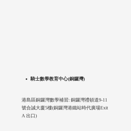
騎士數學教育中心(銅鑼灣)
港島區銅鑼灣數學補習: 銅鑼灣禮頓道9-11
號合誠大廈5樓(銅鑼灣港鐵站時代廣場Exit
A 出口)