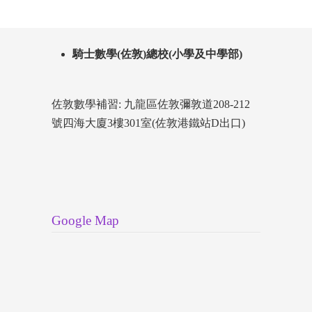
騎士數學(佐敦)總校(小學及中學部)
佐敦數學補習: 九龍區佐敦彌敦道208-212
號四海大廈3樓301室(佐敦港鐵站D出口)
Google Map