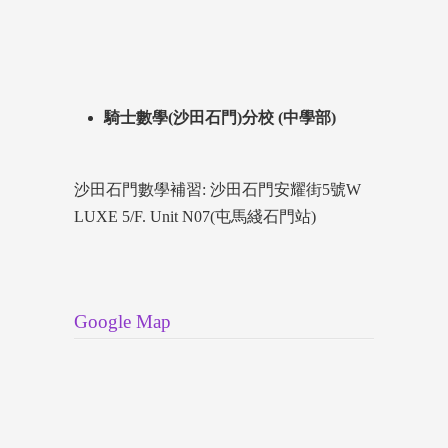
騎士數學(沙田石門)分校 (中學部)
沙田石門數學補習: 沙田石門安耀街5號W
LUXE 5/F. Unit N07(屯馬綫石門站)
Google Map