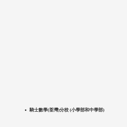
騎士數學(荃灣)分校 (小學部和中學部)