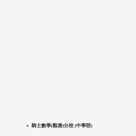
騎士數學(觀塘)分校 (中學部)