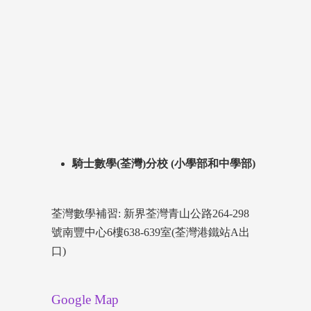
騎士數學(荃灣)分校 (小學部和中學部)
荃灣數學補習: 新界荃灣青山公路264-298
號南豐中心6樓638-639室(荃灣港鐵站A出
口)
Google Map