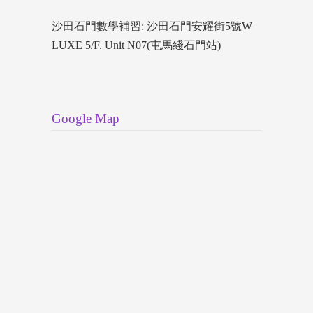
沙田石門數學補習: 沙田石門安耀街5號W
LUXE 5/F. Unit N07(屯馬綫石門站)
Google Map