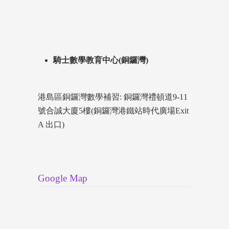
騎士數學教育中心(銅鑼灣)
港島區銅鑼灣數學補習: 銅鑼灣禮頓道9-11
號合誠大廈5樓(銅鑼灣港鐵站時代廣場Exit
A 出口)
Google Map