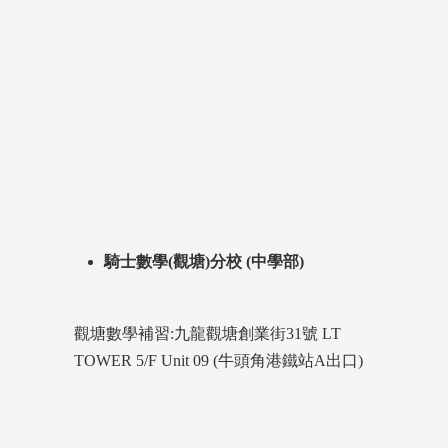
騎士數學(觀塘)分校 (中學部)
觀塘數學補習:九龍觀塘創業街31號 LT
TOWER 5/F Unit 09 (牛頭角港鐵站A出口)