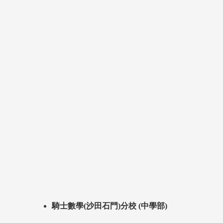
騎士數學(沙田石門)分校 (中學部)