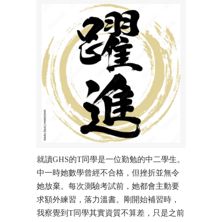
就讀GHS的T同學是一位勤勉的中二學生。
中一時她數學曾經不合格，但挫折並無令
她放棄。每次測驗考試前，她都會主動要
求額外練習，落力溫書。剛開始補習時，
我察覺到T同學其實資質不算差，只是之前