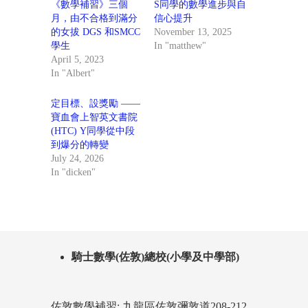
《數學補習》三個
S同學的數學進步與自
月，由不合格到滿分
信心提升
的女拔 DGS 和SMCC
November 13, 2025
學生
In "matthew"
April 5, 2023
In "Albert"
定目標、設獎勵 ——
寶血會上智英文書院
(HTC) Y同學從中段
到爆分的轉變
July 24, 2026
In "dicken"
騎士數學(佐敦)總校(小學及中學部)
佐敦數學補習: 九龍區佐敦彌敦道208-212