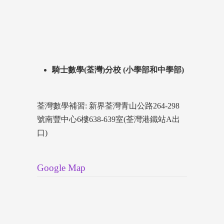
騎士數學(荃灣)分校 (小學部和中學部)
荃灣數學補習: 新界荃灣青山公路264-298
號南豐中心6樓638-639室(荃灣港鐵站A出
口)
Google Map