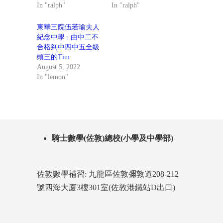
In "ralph"
In "ralph"
東華三院伍若瑜夫人
紀念中學 : 由中二不
合格到中四中五全級
頭三的Tim
August 5, 2022
In "lemon"
騎士數學(佐敦)總校(小學及中學部)
佐敦數學補習: 九龍區佐敦彌敦道208-212
號四海大廈3樓301室(佐敦港鐵站D出口)