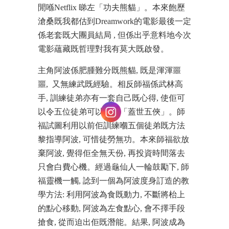
閒喺Netflix 睇左「功夫熊貓」。本來飽歷
滄桑既我都估到Dreamwork的電影最後一定
係老套既大團員結局 , 但係出乎意料地今次
電影蘊藏既哲理對我有莫大既啟發。
主角阿波係肥腫難分既熊貓, 既是渾渾噩
噩, 又無練武既經驗。相反師福係武林高
手, 訓練徒弟亦有一套自己既心得, 使佢可
以令五位徒弟可以成為「蓋世五俠」。師
福試圖利用以前佢訓練嗰五個徒弟既方法
黎指導阿波, 可惜徒勞無功。本來師福欲放
棄阿波, 覺得佢全無天份, 再投資時間落去
只會白費心機。經過龜仙人一輪鼓勵下, 師
福靈機一觸, 諗到一個為阿波度身訂造的教
學方法: 利用阿波為食既動力, 不斷將枱上
的點心移動, 阿波為左食點心, 會不擇手段
搶食, 從而迫出佢既潛能。結果, 阿波成為