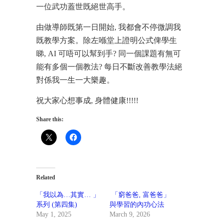
一位武功蓋世既絕世高手。
由做導師既第一日開始, 我都會不停微調我
既教學方案。除左喺堂上證明公式俾學生
睇, AI 可唔可以幫到手? 同一個課題有無可
能有多個一個教法? 每日不斷改善教學法絕
對係我一生一大樂趣。
祝大家心想事成, 身體健康!!!!!
Share this:
Related
「我以為…其實… 」
「窮爸爸, 富爸爸」
系列 (第四集)
與學習的內功心法
May 1, 2025
March 9, 2026