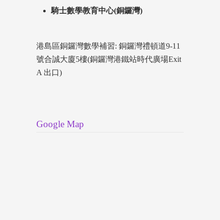
騎士數學教育中心(銅鑼灣)
港島區銅鑼灣數學補習: 銅鑼灣禮頓道9-11
號合誠大廈5樓(銅鑼灣港鐵站時代廣場Exit
A 出口)
Google Map