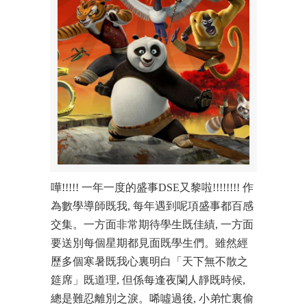
嘩!!!!! 一年一度的盛事DSE又黎啦!!!!!!!! 作
為數學導師既我, 每年遇到呢項盛事都百感
交集。一方面非常期待學生既佳績, 一方面
要送別每個星期都見面既學生們。雖然經
歷多個寒暑既我心裏明白「天下無不散之
筵席」既道理, 但係每逢夜闌人靜既時候,
總是難忍離別之淚。唏噓過後, 小弟忙裏偷