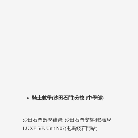
騎士數學(沙田石門)分校 (中學部)
沙田石門數學補習: 沙田石門安耀街5號W
LUXE 5/F. Unit N07(屯馬綫石門站)