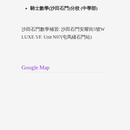
騎士數學(沙田石門)分校 (中學部)
沙田石門數學補習: 沙田石門安耀街5號W
LUXE 5/F. Unit N07(屯馬綫石門站)
Google Map