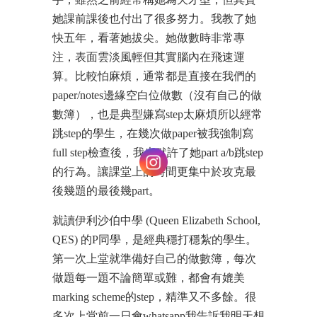
她課前課後也付出了很多努力。我教了她
快五年，看著她拔尖。她做數時非常專
注，表面雲淡風輕但其實腦內在飛速運
算。比較怕麻煩，通常都是直接在我們的
paper/notes邊緣空白位做數（沒有自己的做
數簿），也是典型嫌寫step太麻煩所以經常
跳step的學生，在幾次做paper被我強制寫
full step檢查後，我也默許了她part a/b跳step
的行為。讓課堂上的時間更集中於攻克最
後幾題的最後幾part。
就讀伊利沙伯中學 (Queen Elizabeth School,
QES) 的P同學，是經典穩打穩紮的學生。
第一次上堂就準備好自己的做數簿，每次
做題每一題不論簡單或難，都會有媲美
marking scheme的step，精準又不多餘。很
多次上堂前一日會whatsapp我告訴我明天想