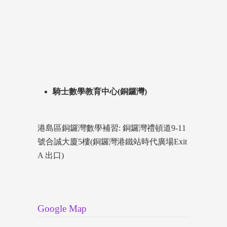
騎士數學教育中心(銅鑼灣)
港島區銅鑼灣數學補習: 銅鑼灣禮頓道9-11
號合誠大廈5樓(銅鑼灣港鐵站時代廣場Exit
A 出口)
Google Map