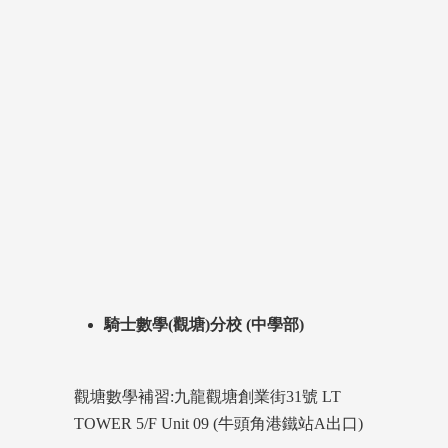
騎士數學(觀塘)分校 (中學部)
觀塘數學補習:九龍觀塘創業街31號 LT
TOWER 5/F Unit 09 (牛頭角港鐵站A出口)