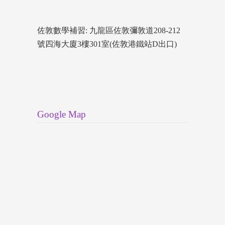
佐敦數學補習: 九龍區佐敦彌敦道208-212
號四海大廈3樓301室(佐敦港鐵站D出口)
Google Map