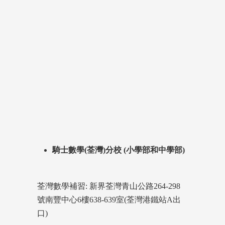
騎士數學(荃灣)分校 (小學部和中學部)
荃灣數學補習: 新界荃灣青山公路264-298
號南豐中心6樓638-639室(荃灣港鐵站A出
口)