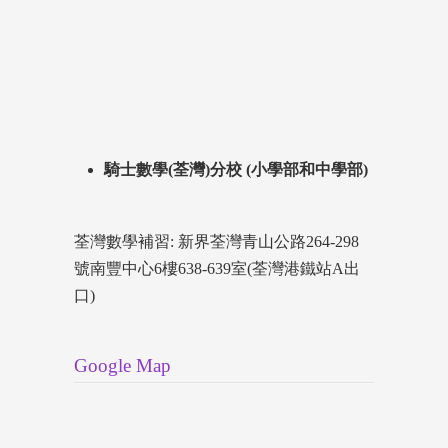
騎士數學(荃灣)分校 (小學部和中學部)
荃灣數學補習: 新界荃灣青山公路264-298
號南豐中心6樓638-639室(荃灣港鐵站A出
口)
Google Map