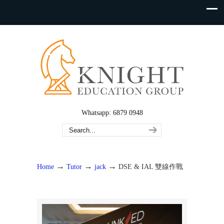
Whatsapp: 6879 0948
→
→
→
Home
Tutor
jack
DSE & IAL 雙線作戰