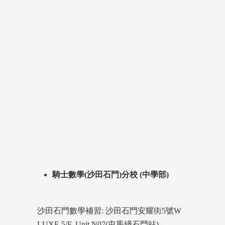
騎士數學(沙田石門)分校 (中學部)
沙田石門數學補習: 沙田石門安耀街5號W
LUXE 5/F. Unit N07(屯馬綫石門站)