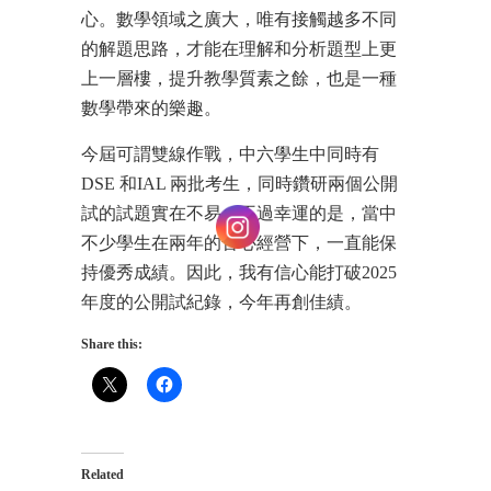
心。數學領域之廣大，唯有接觸越多不同
的解題思路，才能在理解和分析題型上更
上一層樓，提升教學質素之餘，也是一種
數學帶來的樂趣。
今屆可謂雙線作戰，中六學生中同時有
DSE
和
IAL
兩批考生，同時鑽研兩個公開
試的試題實在不易。不過幸運的是，當中
不少學生在兩年的苦心經營下，一直能保
持優秀成績。因此，我有信心能打破
2025
年度的公開試紀錄，今年再創佳績。
Share this:
Related