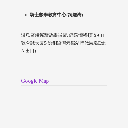
騎士數學教育中心(銅鑼灣)
港島區銅鑼灣數學補習: 銅鑼灣禮頓道9-11
號合誠大廈5樓(銅鑼灣港鐵站時代廣場Exit
A 出口)
Google Map