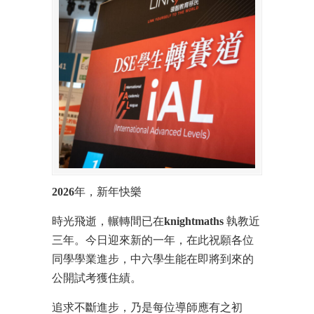
2026
年，新年快樂
時光飛逝，輾轉間已在
knightmaths
執教近
三年。今日迎來新的一年，在此祝願各位
同學學業進步，中六學生能在即將到來的
公開試考獲住績。
追求不斷進步，乃是每位導師應有之初