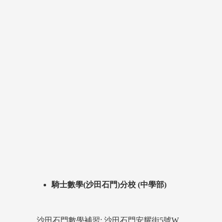
騎士數學(沙田石門)分校 (中學部)
沙田石門數學補習: 沙田石門安耀街5號W