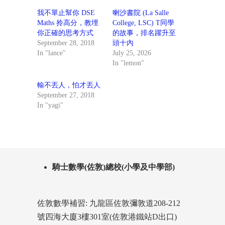
我不單止幫你 DSE
喇沙書院 (La Salle
Maths 拎高分，教埋
College, LSC) T同學
你正確的思考方式
的故事，排名躍升至
September 28, 2018
頭十內
In "lance"
July 25, 2026
In "lemon"
輸不丟人，怕才丟人
September 27, 2018
In "yagi"
騎士數學(佐敦)總校(小學及中學部)
佐敦數學補習: 九龍區佐敦彌敦道208-212
號四海大廈3樓301室(佐敦港鐵站D出口)