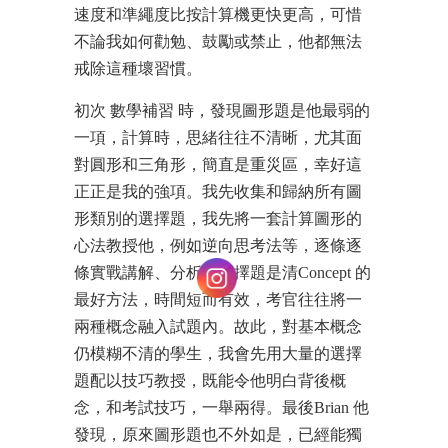
速度和準繩度比按計算機更快更高，可惜
不論我如何勸勉、鼓勵或禁止，他都無法
戒除這種壞習慣。
初次 數學補習 時，發現圖形題是他最弱的
一項，計算時，思緒往往不清晰，尤其面
對圓形和三角形，簡直是重災區，幸好這
正正是我的強項。我先收集和歸納所有圖
形類別的選擇題，我先將一套計算圖形的
心法教授他，例如逆向思考法等，逐條逐
條實戰講解、分析。選擇題是清Concept 的
最好方法，時間短而有效，考官往往將一
兩種概念融入試題內。故此，對基本概念
仍模糊不清的學生，我會先用大量的選擇
題配以技巧教授，既能令他明白背後概
念，和考試技巧，一舉兩得。最後Brian 他
發現，原來圖形題也不外如是，已經能獨