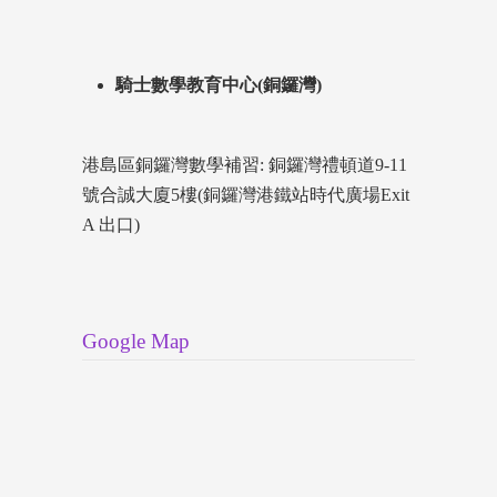
騎士數學教育中心(銅鑼灣)
港島區銅鑼灣數學補習: 銅鑼灣禮頓道9-11
號合誠大廈5樓(銅鑼灣港鐵站時代廣場Exit
A 出口)
Google Map