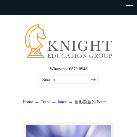
Whatsapp: 6879 0948
→
→
→
Home
Tutor
lance
圖形題差的 Brian