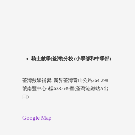
騎士數學(荃灣)分校 (小學部和中學部)
荃灣數學補習: 新界荃灣青山公路264-298
號南豐中心6樓638-639室(荃灣港鐵站A出
口)
Google Map