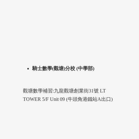
騎士數學(觀塘)分校 (中學部)
觀塘數學補習:九龍觀塘創業街31號 LT
TOWER 5/F Unit 09 (牛頭角港鐵站A出口)