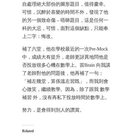
自處理絕大部份的圖形題目，值得慶幸。
可惜，沉醉於喜樂的時間不外，發現了他
的另一個致命傷 – 唔睇題目，這是任何一
科的大忌，可惜，面對這個缺點，只能奉
上二字：悔改。
補了六堂，他在學校最近的一次Pre-Mock
中，成績大有提升，老師更訝異地問他是
否投放很多心機在數學上。當Brain 向我講
了老師對他的問題後，他再補了一句：
「補左幾堂，算係溫左習既」，而我則會
心微笑，繼續教學。因為，除了跟我 數學
補習 外，沒有再私下投放時間於數學上。
努力，是會得到別人的讚賞。
Related