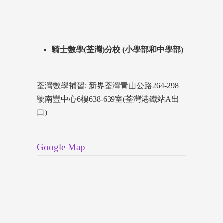
騎士數學(荃灣)分校 (小學部和中學部)
荃灣數學補習: 新界荃灣青山公路264-298
號南豐中心6樓638-639室(荃灣港鐵站A出
口)
Google Map