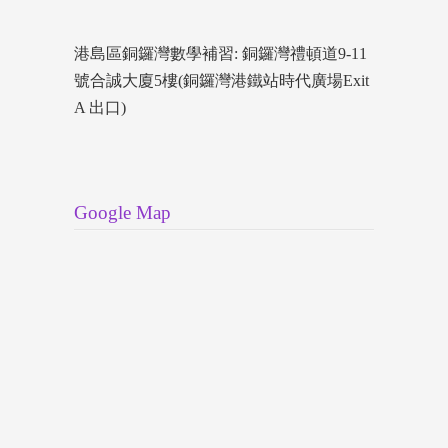
港島區銅鑼灣數學補習: 銅鑼灣禮頓道9-11
號合誠大廈5樓(銅鑼灣港鐵站時代廣場Exit
A 出口)
Google Map