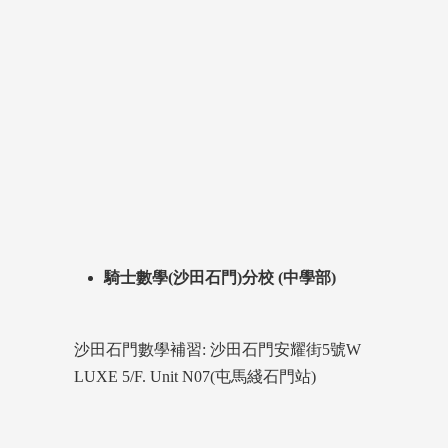
騎士數學(沙田石門)分校 (中學部)
沙田石門數學補習: 沙田石門安耀街5號W
LUXE 5/F. Unit N07(屯馬綫石門站)