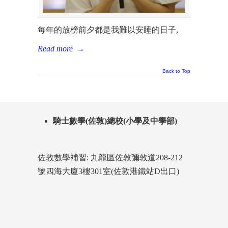
每年的放榜前夕都是我難以安睡的日子,
Read more
→
Back to Top
騎士數學(佐敦)總校(小學及中學部)
佐敦數學補習: 九龍區佐敦彌敦道208-212
號四海大廈3樓301室(佐敦港鐵站D出口)