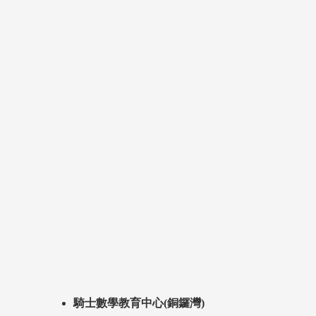
騎士數學教育中心(銅鑼灣)