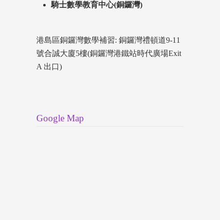
騎士數學教育中心(銅鑼灣)
港島區銅鑼灣數學補習: 銅鑼灣禮頓道9-11
號合誠大廈5樓(銅鑼灣港鐵站時代廣場Exit
A 出口)
Google Map