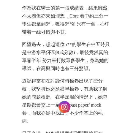
作為我在騎士的第一張成績表，結果雖然
不太壞但亦未如理想，Core 卷中約三分一
學生都拿到5*，獲得5**卻只有一個，心中
帶着一絲可惜與不甘。
回望過去，想起這位5**的學生在中五時只
是中游水平(不到8成分數)，最後竟然真的
單靠半年 努力來打敗眾多學生，身為她的
導師，在高興同時也有三分驚訝。
還記得當初在討論何時操卷出現了些分
歧，我堅持她必須盡早操卷，有助我了解
她的問題根源。在半屈服的情況下，她每
星期都會交上一至兩份past paper/ mock
卷，而我亦從中找出了不少作答上的毛
病。