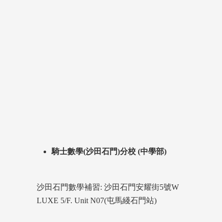
騎士數學(沙田石門)分校 (中學部)
沙田石門數學補習: 沙田石門安耀街5號W
LUXE 5/F. Unit N07(屯馬綫石門站)