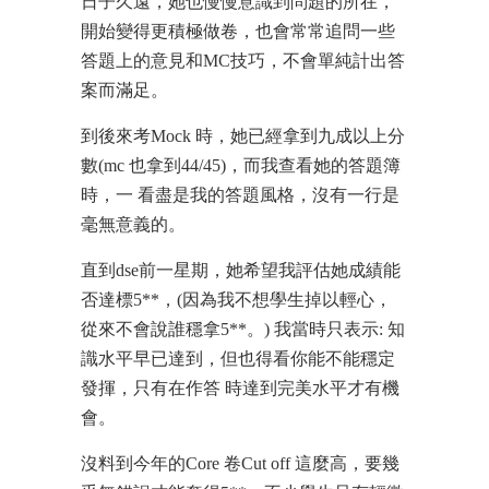
日子久遠，她也慢慢意識到問題的所在，
開始變得更積極做卷，也會常常追問一些
答題上的意見和MC技巧，不會單純計出答
案而滿足。
到後來考Mock 時，她已經拿到九成以上分
數(mc 也拿到44/45)，而我查看她的答題簿
時，一 看盡是我的答題風格，沒有一行是
毫無意義的。
直到dse前一星期，她希望我評估她成績能
否達標5**，(因為我不想學生掉以輕心，
從來不會說誰穩拿5**。) 我當時只表示: 知
識水平早已達到，但也得看你能不能穩定
發揮，只有在作答 時達到完美水平才有機
會。
沒料到今年的Core 卷Cut off 這麼高，要幾