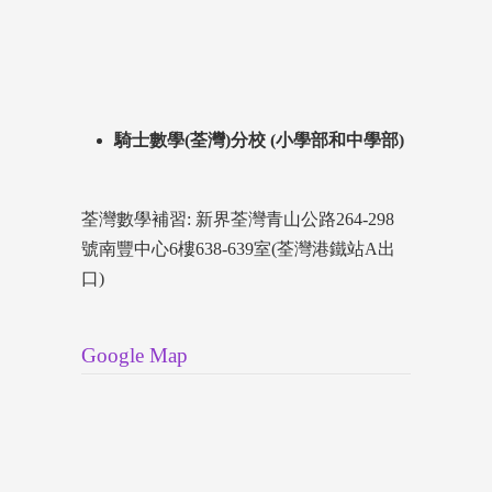
騎士數學(荃灣)分校 (小學部和中學部)
荃灣數學補習: 新界荃灣青山公路264-298
號南豐中心6樓638-639室(荃灣港鐵站A出
口)
Google Map