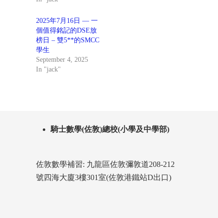
2025年7月16日 — 一
個值得銘記的DSE放
榜日 – 雙5**的SMCC
學生
September 4, 2025
In "jack"
騎士數學(佐敦)總校(小學及中學部)
佐敦數學補習: 九龍區佐敦彌敦道208-212
號四海大廈3樓301室(佐敦港鐵站D出口)