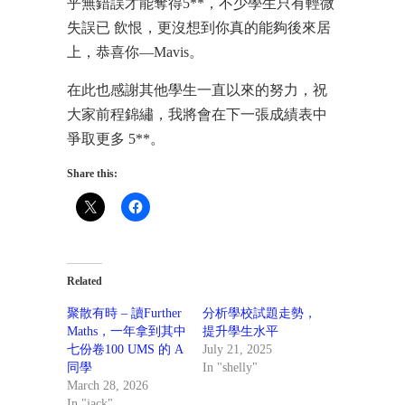
乎無錯誤才能奪得5**，不少學生只有輕微
失誤已 飲恨，更沒想到你真的能夠後來居
上，恭喜你—Mavis。
在此也感謝其他學生一直以來的努力，祝
大家前程錦繡，我將會在下一張成績表中
爭取更多 5**。
Share this:
Related
聚散有時 – 讀Further
分析學校試題走勢，
Maths，一年拿到其中
提升學生水平
七份卷100 UMS 的 A
July 21, 2025
同學
In "shelly"
March 28, 2026
In "jack"