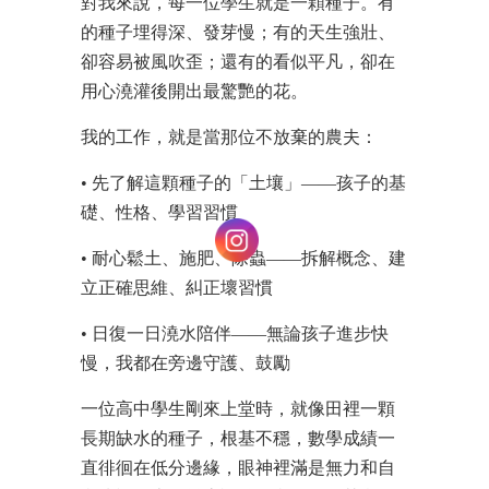
對我來說，每一位學生就是一顆種子。有
的種子埋得深、發芽慢；有的天生強壯、
卻容易被風吹歪；還有的看似平凡，卻在
用心澆灌後開出最驚艷的花。
我的工作，就是當那位不放棄的農夫：
• 先了解這顆種子的「土壤」——孩子的基
礎、性格、學習習慣
• 耐心鬆土、施肥、除蟲——拆解概念、建
立正確思維、糾正壞習慣
• 日復一日澆水陪伴——無論孩子進步快
慢，我都在旁邊守護、鼓勵
一位高中學生剛來上堂時，就像田裡一顆
長期缺水的種子，根基不穩，數學成績一
直徘徊在低分邊緣，眼神裡滿是無力和自