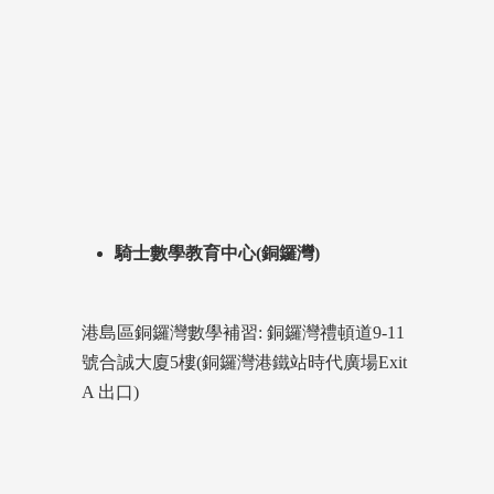
騎士數學教育中心(銅鑼灣)
港島區銅鑼灣數學補習: 銅鑼灣禮頓道9-11
號合誠大廈5樓(銅鑼灣港鐵站時代廣場Exit
A 出口)