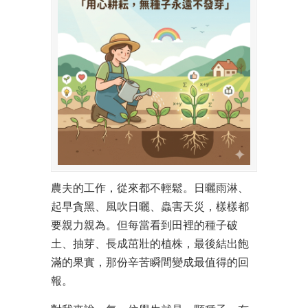
農夫的工作，從來都不輕鬆。日曬雨淋、
起早貪黑、風吹日曬、蟲害天災，樣樣都
要親力親為。但每當看到田裡的種子破
土、抽芽、長成茁壯的植株，最後結出飽
滿的果實，那份辛苦瞬間變成最值得的回
報。