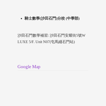
騎士數學(沙田石門)分校 (中學部)
沙田石門數學補習: 沙田石門安耀街5號W
LUXE 5/F. Unit N07(屯馬綫石門站)
Google Map