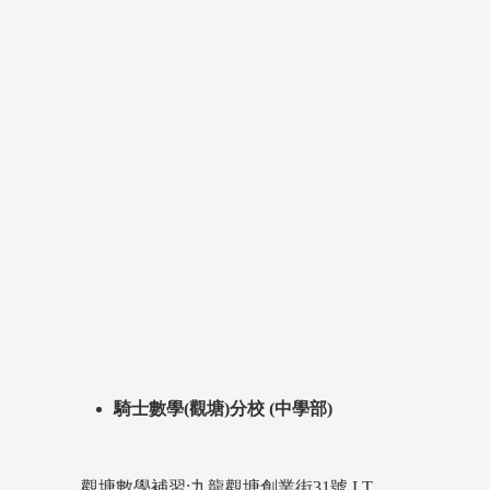
騎士數學(觀塘)分校 (中學部)
觀塘數學補習:九龍觀塘創業街31號 LT