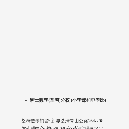
騎士數學(荃灣)分校 (小學部和中學部)
荃灣數學補習: 新界荃灣青山公路264-298
號南豐中心6樓638-639室(荃灣港鐵站A出