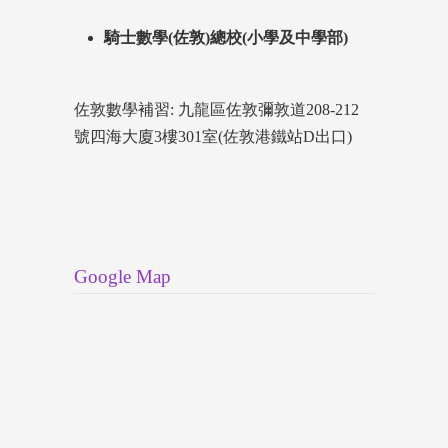
騎士數學(佐敦)總校(小學及中學部)
佐敦數學補習: 九龍區佐敦彌敦道208-212
號四海大廈3樓301室(佐敦港鐵站D出口)
Google Map