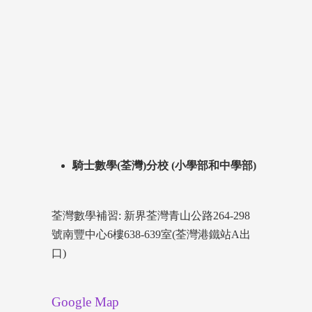
騎士數學(荃灣)分校 (小學部和中學部)
荃灣數學補習: 新界荃灣青山公路264-298
號南豐中心6樓638-639室(荃灣港鐵站A出
口)
Google Map