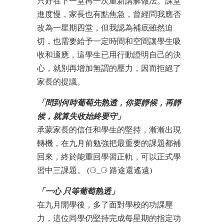
只好在下一堂再一次重新講解做法。課堂
進度慢，家長也有點焦急，曾經問我應否
改為一星期四堂，但我認為補底雖然迫
切，也需要給予一定時間和空間讓學生吸
收和適應，這學生已用行動證明自己的決
心，就別再增加無謂的壓力，因而拒絕了
家長的提議。
「問到何時葡萄先熟透，你要靜候，再靜
候，就算失收始終要守」
承蒙家長的信任和學生的堅持，漸漸出現
轉機，在九月前勉強把最重要的課題都補
回來，終於能重回學習正軌，可以正式學
習中三課題。 (⚆_⚆ 路途還遙遠)
「一心 只等葡萄熟透」
在九月開學後，多了面對學校的功課壓
力，這位同學仍堅持完成每星期的指定功