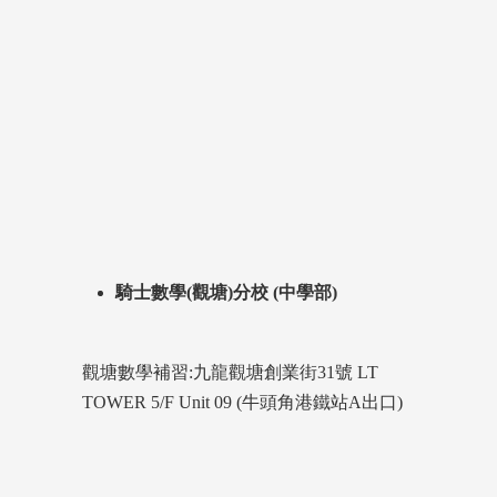
騎士數學(觀塘)分校 (中學部)
觀塘數學補習:九龍觀塘創業街31號 LT
TOWER 5/F Unit 09 (牛頭角港鐵站A出口)