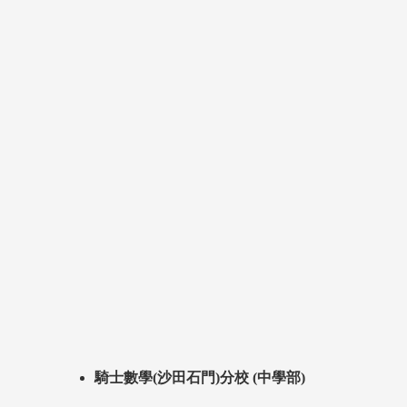
騎士數學(沙田石門)分校 (中學部)