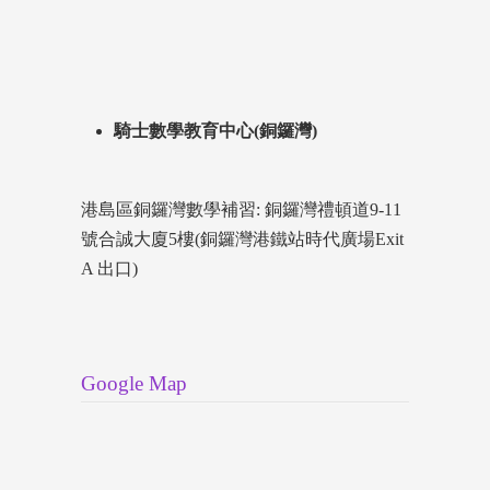
騎士數學教育中心(銅鑼灣)
港島區銅鑼灣數學補習: 銅鑼灣禮頓道9-11
號合誠大廈5樓(銅鑼灣港鐵站時代廣場Exit
A 出口)
Google Map