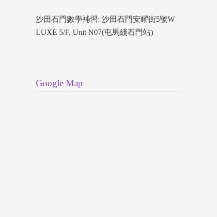
沙田石門數學補習: 沙田石門安耀街5號W
LUXE 5/F. Unit N07(屯馬綫石門站)
Google Map