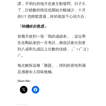
課，不明白的地方也會主動發問。日子久
了，計錯數的情況也開始大幅減少，十月
的UT 也輕鬆渡過，終於能放下心頭大石。
「時機終於熟透」
前幾天收到一張「我的成績表」，這位學
生在剛結束的一月考試，兩份試卷分別拿
到八成和九成以上分數的佳績。 ｡ﾟヽ(ﾟ´Д`)
ﾉﾟ｡
每次解拆這種「難題」，得到的喜悅和滿
足感都令人回味無極。
Share this: