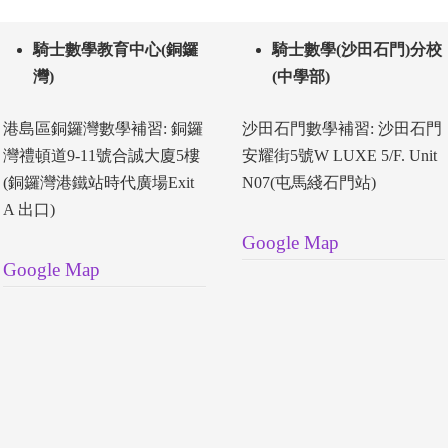
騎士數學教育中心(銅鑼
騎士數學(沙田石門)分校
灣)
(中學部)
港島區銅鑼灣數學補習: 銅鑼
沙田石門數學補習: 沙田石門
灣禮頓道9-11號合誠大廈5樓
安耀街5號W LUXE 5/F. Unit
(銅鑼灣港鐵站時代廣場Exit
N07(屯馬綫石門站)
A 出口)
Google Map
Google Map