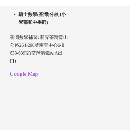
騎士數學(荃灣)分校 (小
學部和中學部)
荃灣數學補習: 新界荃灣青山
公路264-298號南豐中心6樓
638-639室(荃灣港鐵站A出
口)
Google Map