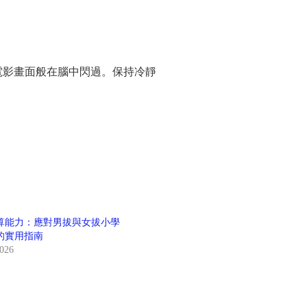
電影畫面般在腦中閃過。保持冷靜
算能力：應對男拔與女拔小學
uiz的實用指南
2026