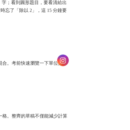
」字；看到圓形題目，要看清給出
了「除以 2」，這 15 分鐘要
混合。考前快速瀏覽一下單位換算
一格。整齊的草稿不僅能減少計算