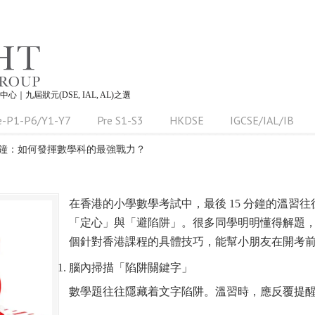
習中心｜九屆狀元(DSE, IAL, AL)之選
e-P1-P6/Y1-Y7
Pre S1-S3
HKDSE
IGCSE/IAL/IB
 分鐘：如何發揮數學科的最強戰力？
在香港的小學數學考試中，最後 15 分鐘的溫習
「定心」與「避陷阱」。很多同學明明懂得解題
個針對香港課程的具體技巧，能幫小朋友在開考
腦內掃描「陷阱關鍵字」
數學題往往隱藏着文字陷阱。溫習時，應反覆提