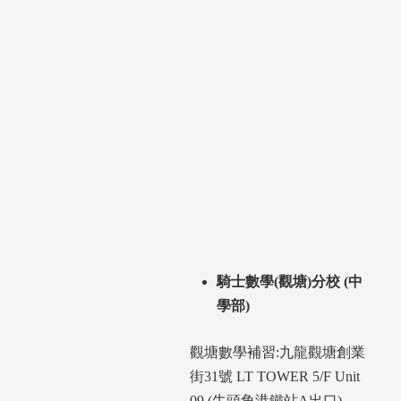
騎士數學(觀塘)分校 (中
學部)
觀塘數學補習:九龍觀塘創業
街31號 LT TOWER 5/F Unit
09 (牛頭角港鐵站A出口)