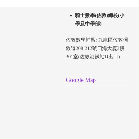
騎士數學(佐敦)總校(小
學及中學部)
佐敦數學補習: 九龍區佐敦彌
敦道208-212號四海大廈3樓
301室(佐敦港鐵站D出口)
Google Map