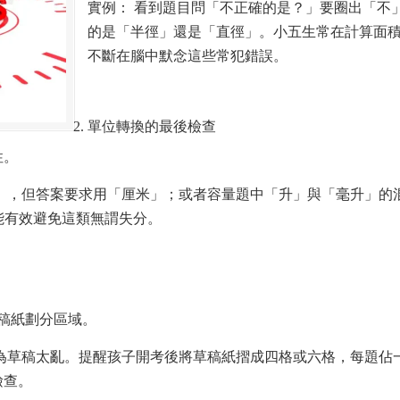
實例： 看到題目問「不正確的是？」要圈出「不
的是「半徑」還是「直徑」。小五生常在計算面積時忘
不斷在腦中默念這些常犯錯誤。
單位轉換的最後檢查
性。
米」，但答案要求用「厘米」；或者容量題中「升」與「毫升」的
mL），能有效避免這類無謂失分。
草稿紙劃分區域。
因為草稿太亂。提醒孩子開考後將草稿紙摺成四格或六格，每題佔
檢查。