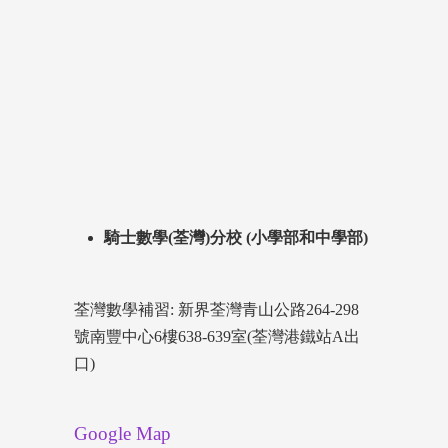
騎士數學(荃灣)分校 (小學部和中學部)
荃灣數學補習: 新界荃灣青山公路264-298
號南豐中心6樓638-639室(荃灣港鐵站A出
口)
Google Map