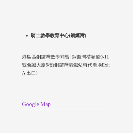
騎士數學教育中心(銅鑼灣)
港島區銅鑼灣數學補習: 銅鑼灣禮頓道9-11
號合誠大廈5樓(銅鑼灣港鐵站時代廣場Exit
A 出口)
Google Map