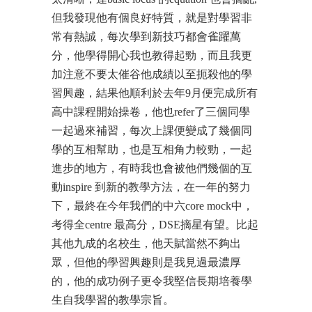
但我發現他有個良好特質，就是對學習非
常有熱誠，每次學到新技巧都會雀躍萬
分，他學得開心我也教得起勁，而且我更
加注意不要太催谷他成績以至扼殺他的學
習興趣，結果他順利於去年9月便完成所有
高中課程開始操卷，他也refer了三個同學
一起過來補習，每次上課便變成了幾個同
學的互相幫助，也是互相角力較勁，一起
進步的地方，有時我也會被他們幾個的互
動inspire 到新的教學方法，在一年的努力
下，最終在今年我們的中六core mock中，
考得全centre 最高分，DSE摘星有望。比起
其他九成的名校生，他天賦當然不夠出
眾，但他的學習興趣則是我見過最濃厚
的，他的成功例子更令我堅信長期培養學
生自我學習的教學宗旨。