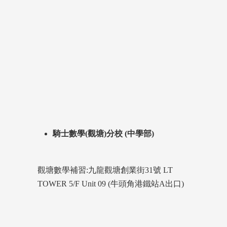
騎士數學(觀塘)分校 (中學部)
觀塘數學補習:九龍觀塘創業街31號 LT
TOWER 5/F Unit 09 (牛頭角港鐵站A出口)