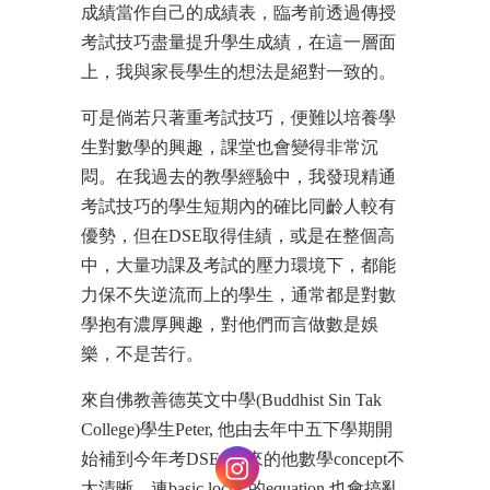
成績當作自己的成績表，臨考前透過傳授
考試技巧盡量提升學生成績，在這一層面
上，我與家長學生的想法是絕對一致的。
可是倘若只著重考試技巧，便難以培養學
生對數學的興趣，課堂也會變得非常沉
悶。在我過去的教學經驗中，我發現精通
考試技巧的學生短期內的確比同齡人較有
優勢，但在DSE取得佳績，或是在整個高
中，大量功課及考試的壓力環境下，都能
力保不失逆流而上的學生，通常都是對數
學抱有濃厚興趣，對他們而言做數是娛
樂，不是苦行。
來自佛教善德英文中學(Buddhist Sin Tak
College)學生Peter, 他由去年中五下學期開
始補到今年考DSE, 剛來的他數學concept不
太清晰，連basic locus 的equation 也會搞亂,