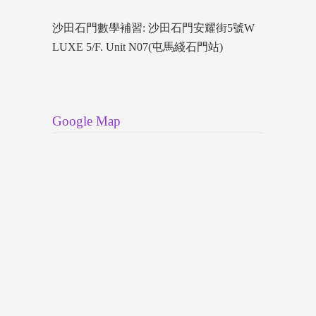
沙田石門數學補習: 沙田石門安耀街5號W
LUXE 5/F. Unit N07(屯馬綫石門站)
Google Map