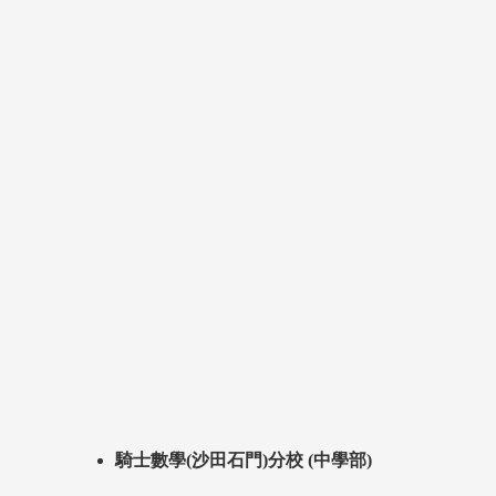
騎士數學(沙田石門)分校 (中學部)