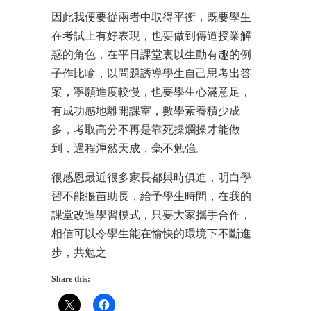
因此我便要從兩者中取得平衡，既要學生
在考試上有好表現，也要做到傳道授業解
惑的角色，在平日課堂裏以生動有趣的例
子作比喻，以問題誘導學生自己思考出答
案，寧願進度較慢，也要學生心滿意足，
有成功感地離開課室，數學素養積少成
多，考取高分不再是靠死操爛操才能做
到，過程渾然天成，毫不勉強。
很感恩最近很多家長都與時俱進，明白學
習不能揠苗助長，給予學生時間，在我的
課堂改進學習模式，只要大家攜手合作，
相信可以令學生能在愉快的環境下不斷進
步，共勉之
Share this: