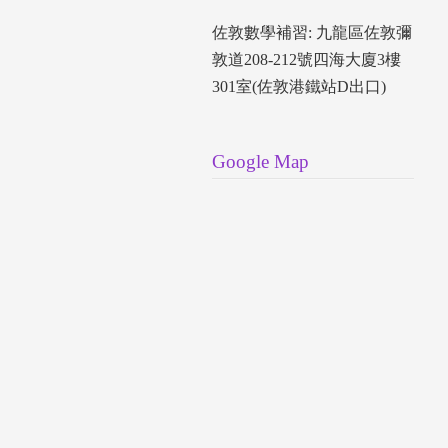
佐敦數學補習: 九龍區佐敦彌
敦道208-212號四海大廈3樓
301室(佐敦港鐵站D出口)
Google Map