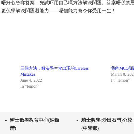
！唔好心急睇答案，先試吓用自己嘅方法解決問題。答案唔係禁
，更係學解決問題嘅能力——呢個能力會令你受用一生！
三個方法，解決學生常出現的Careless
我的MCQ訓
Mistakes
March 8, 202
June 4, 2022
In "lemon"
In "lemon"
騎士數學教育中心(銅鑼
騎士數學(沙田石門)分校
灣)
(中學部)