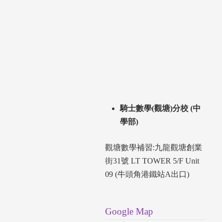
騎士數學(觀塘)分校 (中
學部)
觀塘數學補習:九龍觀塘創業
街31號 LT TOWER 5/F Unit
09 (牛頭角港鐵站A出口)
Google Map