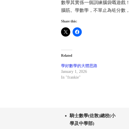
數學其實係一個訓練腦袋嘅遊戲
腦筋。學數學，不單止為咗分數
Share this:
Related
學好數學的大體思路
January 1, 2026
In "frankie"
騎士數學(佐敦)總校(小
學及中學部)