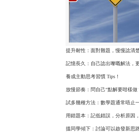
提升耐性：面對難題，慢慢諗清
記憶長久：自己諗出嚟嘅解法，
養成主動思考習慣 Tips！
放慢節奏：問自己“點解要咁樣做？
試多幾種方法：數學題通常唔止
用錯題本：記低錯誤，分析原因
搵同學傾下：討論可以啟發新思