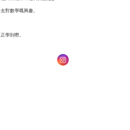
失去對數學嘅興趣。
真正學到嘢。