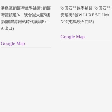
港島區銅鑼灣數學補習: 銅鑼
沙田石門數學補習: 沙田石門
灣禮頓道9-11號合誠大廈5樓
安耀街5號W LUXE 5/F. Unit
(銅鑼灣港鐵站時代廣場Exit
N07(屯馬綫石門站)
A 出口)
Google Map
Google Map