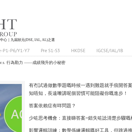
習中心｜九屆狀元(DSE, IAL, AL)之選
e-P1-P6/Y1-Y7
Pre S1-S3
HKDSE
IGCSE/IAL/IB
v.s. 行為勤力 ——成績飛升的小秘密
有冇試過做數學題嘅時候一遇到難題就手痕開答
知唔知，長遠嚟講呢個習慣可能阻礙你嘅進步！
答案依賴症有咩問題？
少咗思考機會：直接睇答案=錯失咗諗清楚步驟嘅
影響邏輯訓練：數學係練邏輯嘅好工具，但跳過