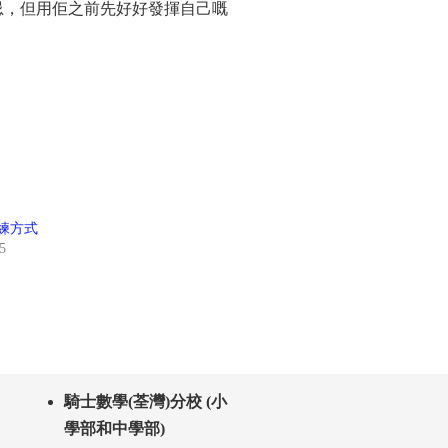
忌，但用佢之前先好好發揮自己嘅
練方式
5
騎士數學(荃灣)分校 (小
學部和中學部)