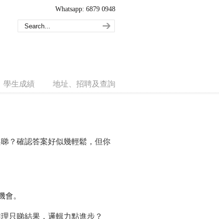
Whatsapp: 6879 0948
學生成績
地址、招聘及查詢
案睇？確認答案好似幾輕鬆，但你
機會。
推理只睇結果，邏輯力點進步？