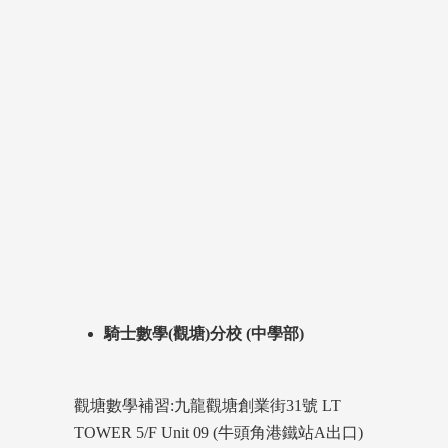
騎士數學(觀塘)分校 (中學部)
觀塘數學補習:九龍觀塘創業街31號 LT
TOWER 5/F Unit 09 (牛頭角港鐵站A出口)