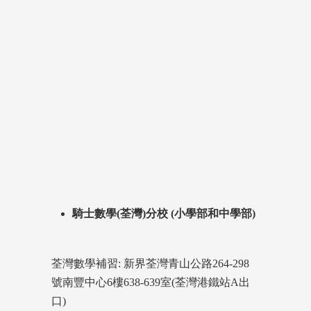
騎士數學(荃灣)分校 (小學部和中學部)
荃灣數學補習: 新界荃灣青山公路264-298
號南豐中心6樓638-639室(荃灣港鐵站A出
口)