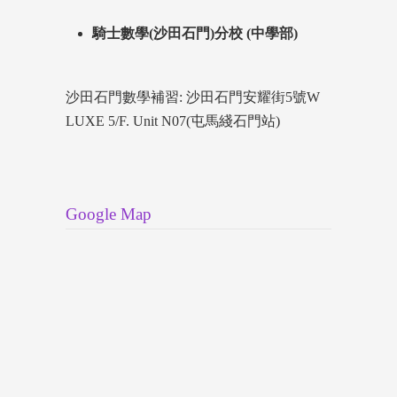
騎士數學(沙田石門)分校 (中學部)
沙田石門數學補習: 沙田石門安耀街5號W
LUXE 5/F. Unit N07(屯馬綫石門站)
Google Map