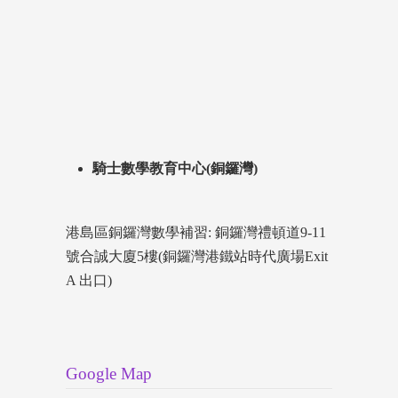
騎士數學教育中心(銅鑼灣)
港島區銅鑼灣數學補習: 銅鑼灣禮頓道9-11
號合誠大廈5樓(銅鑼灣港鐵站時代廣場Exit
A 出口)
Google Map