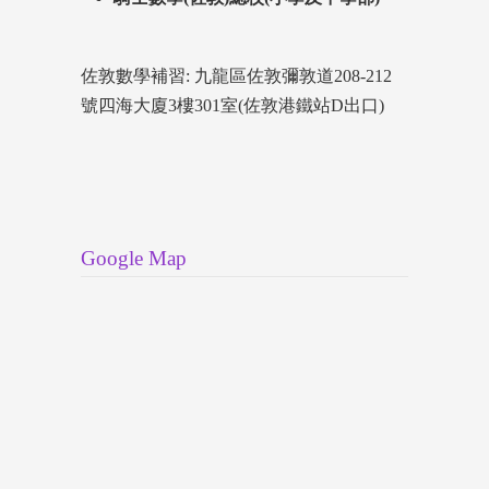
佐敦數學補習: 九龍區佐敦彌敦道208-212
號四海大廈3樓301室(佐敦港鐵站D出口)
Google Map