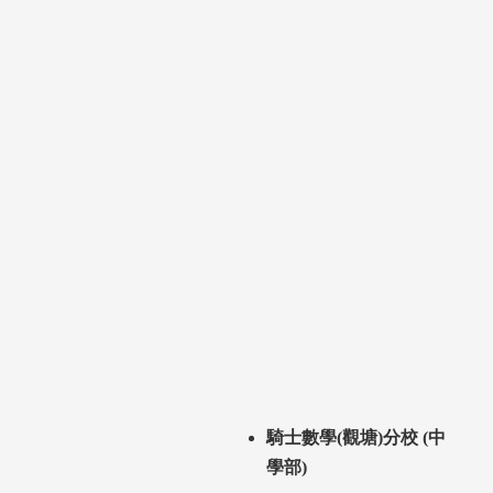
騎士數學(觀塘)分校 (中
學部)