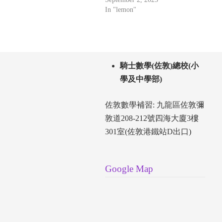
In "lemon"
騎士數學(佐敦)總校(小
學及中學部)
佐敦數學補習: 九龍區佐敦彌
敦道208-212號四海大廈3樓
301室(佐敦港鐵站D出口)
Google Map