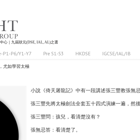
習中心｜九屆狀元(DSE, IAL, AL)之選
e-P1-P6/Y1-Y7
Pre S1-S3
HKDSE
IGCSE/IAL/IB
，尤如學習太極
小說《倚天屠龍記》中有一段講述張三豐教張無忌
張三豐先將太極劍法全套五十四式演練一遍，然
張三豐問：孩兒，看清楚沒有？
張無忌答：看清楚了。