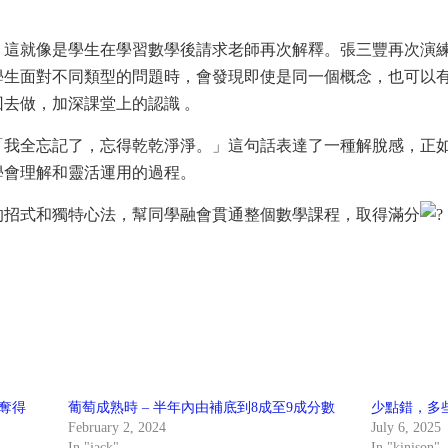
，這就像是學生在學習數學後請求老師再次解釋。張三豐再次演
學生面對不同類型的問題時，會發現即使是同一個概念，也可以
去做，加深課堂上的認識 。
「我全忘記了，忘得乾乾淨淨。」這句話表達了一種解脫感，正
學會理解和靈活運用的過程。
的招式和獨特心法，幫同學融會貫通整個數學課程，取得滿分
奪得
葡萄成熟時 – 半年內由補底到8成至9成分數
少點錯，多些
February 2, 2024
July 6, 2025
In "jack"
In "kinison"