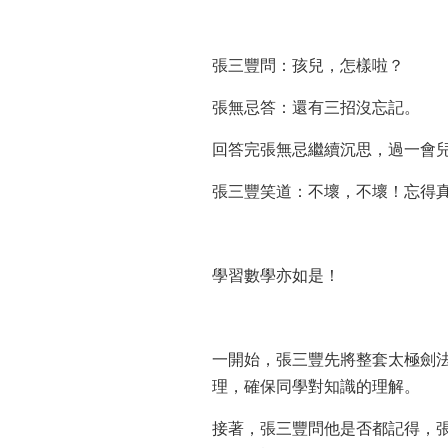
張三豐問：孩兒，怎樣啦？
張無忌答：還有三招沒忘記。
回答完張無忌繼續沉思，過一會
張三豐笑道：不壞，不壞！忘得
學習數學亦如是！
一開始，張三豐先將整套太極劍
理，確保同學對知識的理解。
接著，張三豐問他是否都記得，