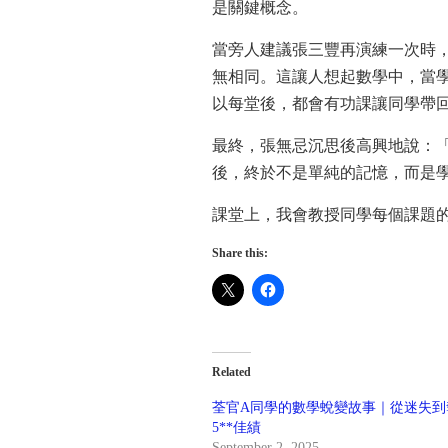
是關鍵概念。
當旁人建議張三豐再演練一次時
無相同。這讓人想起數學中，當
以每堂後，都會有功課讓同學帶回
最終，張無忌沉思後高興地說：
後，終於不是單純的記憶，而是
課堂上，我會教授同學每個課題
Share this:
Related
荃官A同學的數學蛻變故事｜從迷失到
5**佳績
September 2, 2025