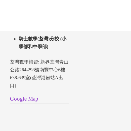
騎士數學(荃灣)分校 (小
學部和中學部)
荃灣數學補習: 新界荃灣青山
公路264-298號南豐中心6樓
638-639室(荃灣港鐵站A出
口)
Google Map