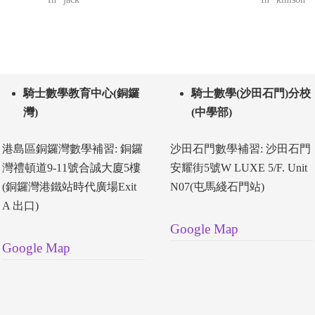
騎士數學教育中心(銅鑼
騎士數學(沙田石門)分校
灣)
(中學部)
港島區銅鑼灣數學補習: 銅鑼
沙田石門數學補習: 沙田石門
灣禮頓道9-11號合誠大廈5樓
安耀街5號W LUXE 5/F. Unit
(銅鑼灣港鐵站時代廣場Exit
N07(屯馬綫石門站)
A 出口)
Google Map
Google Map