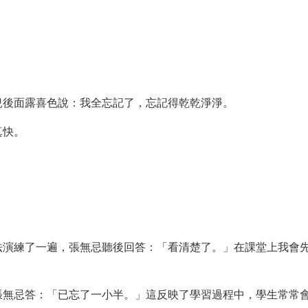
兒後面露喜色說：我全忘記了，忘記得乾乾淨淨。
真快。
法演練了一遍，張無忌聽後回答：「看清楚了。」在課堂上我會
張無忌答：「已忘了一小半。」這反映了學習過程中，學生常常