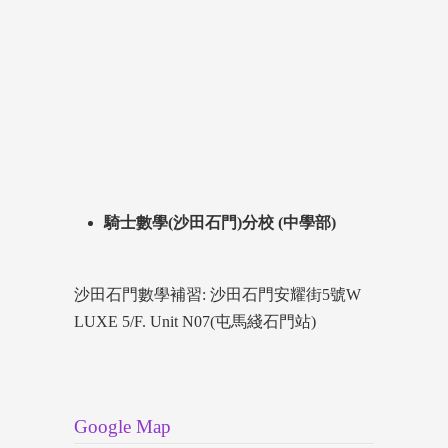
騎士數學(沙田石門)分校 (中學部)
沙田石門數學補習: 沙田石門安耀街5號W
LUXE 5/F. Unit N07(屯馬綫石門站)
Google Map