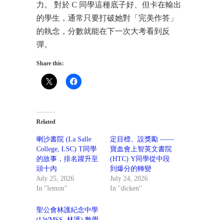
力。 對於 C 同學這種底子好、但卡在輸出
的學生，通常只要打破她對「完美作答」
的執念，分數就能在下一次大考看到反
彈。
Share this:
Related
喇沙書院 (La Salle
定目標、設獎勵 ——
College, LSC) T同學
寶血會上智英文書院
的故事，排名躍升至
(HTC) Y同學從中段
頭十內
到爆分的轉變
July 25, 2026
July 24, 2026
In "lemon"
In "dicken"
聖公會林護紀念中學
(LWMSS, 林護) 數學