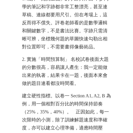
學的筆記和字跡都非常工整漂亮，甚至連
草稿、連線都要用尺引。但在考場上，這
反而得不償失。評卷老師看的是數學邏輯
和關鍵數字，不是書法比賽。字跡只需清
晰可辨，坐標幾何題的草圖快速勾勒出相
對位置即可，不需要畫得像藝術品。
2. 實施「時間預算制」 名校試卷後面大題
的分數很高，容易讓人產生：我一定能做
出來的執著，結果卡在一題，後面本來會
做的題目連看都沒時間看。
建立硬性指標。以卷一 Section A1, A2, B 為
例，用一個相對百分比的時間保持節奏
（25%，35%，40%）。 正因如此，每一
次限時的小測，除了訓練解題速度和準確
度，亦可以建立心理準備，適應時間壓