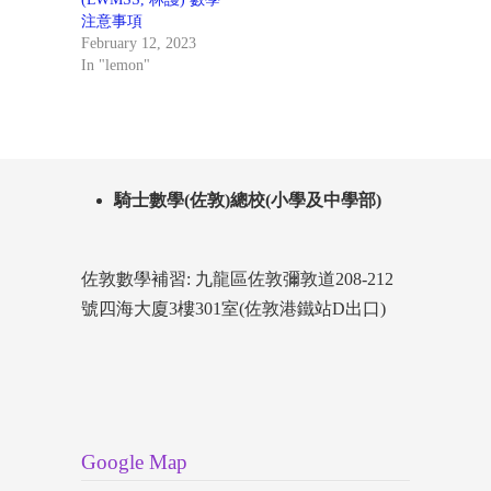
注意事項
February 12, 2023
In "lemon"
騎士數學(佐敦)總校(小學及中學部)
佐敦數學補習: 九龍區佐敦彌敦道208-212
號四海大廈3樓301室(佐敦港鐵站D出口)
Google Map