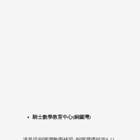
騎士數學教育中心(銅鑼灣)
港島區銅鑼灣數學補習: 銅鑼灣禮頓道9-11