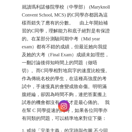
就讀瑪利諾修院學校（中學部） (Maryknoll
Convent School, MCS) 的C同學亦都因為這
樣而錯失了應有的分數。 由上年開始補
習的C同學，理解能力和底子絕對是有保證
的。在某部分測驗同期中考（Mid year
exam）都有不錯的成績，但最近她向我提
及她的大考（Final Exam）成績未如理想，
一翻討論後得知時間上的問題（做唔
切）。而C同學相對地寫字的速度比較慢。
作為傳統名校的學生，在這種高強度的考
試中，手速慢真的會變成致命傷。明明滿
腹經綸，卻因為時間不夠，連把答案搬上
試卷的機會都沒有，這才是最心痛的。 我
在幫 C 同學提速的同時，如果各位同學亦
有同類的問題，可以精準地來對症下藥：
1. 戒掉「完美主義」的字跡與作圖 不少同