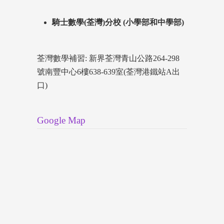
騎士數學(荃灣)分校 (小學部和中學部)
荃灣數學補習: 新界荃灣青山公路264-298
號南豐中心6樓638-639室(荃灣港鐵站A出
口)
Google Map