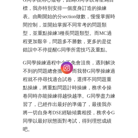
標，我亦特別安排一個度身訂造的操練
表。由剛開始的分section做數，慢慢掌握時
間控制，並開始掌握不同常考的問題類
型，並重點操練3種長問題類型。而MC過
程更加艱辛，問題多不勝數，更多的是從
錯誤中不停提醒G同學所需技巧及重點。
G同學操練過程中少不免會沮喪，遇到解決
不到的問題總會擔心。而我替G同學操練過
程就不停尋找適合試卷，選擇不同問題重
點操練，將重點問題計時操練，務求令操
卷同時亦能操練得越快越準。G同學盡力練
習了，已經作出最好的準備了，最後我亦
將一切自身考DSE經驗傾囊相授，務求令G
同學以最好狀態面對考試，得到理想成績
吧。