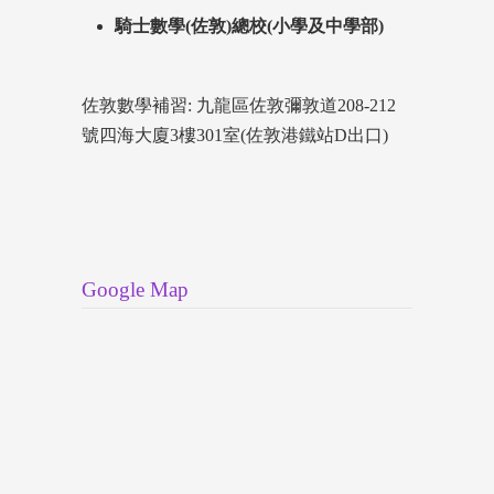
騎士數學(佐敦)總校(小學及中學部)
佐敦數學補習: 九龍區佐敦彌敦道208-212
號四海大廈3樓301室(佐敦港鐵站D出口)
Google Map