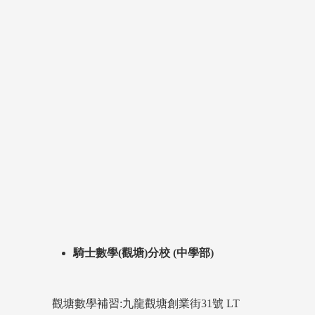
騎士數學(觀塘)分校 (中學部)
觀塘數學補習:九龍觀塘創業街31號 LT