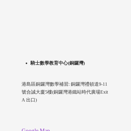
騎士數學教育中心(銅鑼灣)
港島區銅鑼灣數學補習: 銅鑼灣禮頓道9-11
號合誠大廈5樓(銅鑼灣港鐵站時代廣場Exit
A 出口)
Google Map