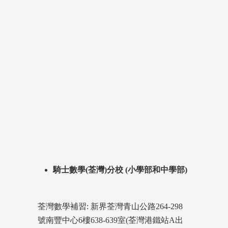
騎士數學(荃灣)分校 (小學部和中學部)
荃灣數學補習: 新界荃灣青山公路264-298
號南豐中心6樓638-639室(荃灣港鐵站A出