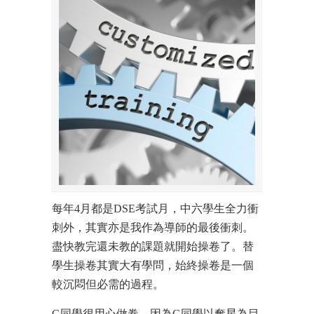
每年4月都是DSE考試月，中六學生全力衝
刺外，其實亦是我作為導師的最後衝刺。
盡快教完還未教的課題就開始操卷了。替
學生操卷其實大有學問，始終操卷是一個
較沉悶但必需的過程。
G同學很用心做卷，因為G同學以奪星為目