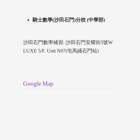
騎士數學(沙田石門)分校 (中學部)
沙田石門數學補習: 沙田石門安耀街5號W
LUXE 5/F. Unit N07(屯馬綫石門站)
Google Map