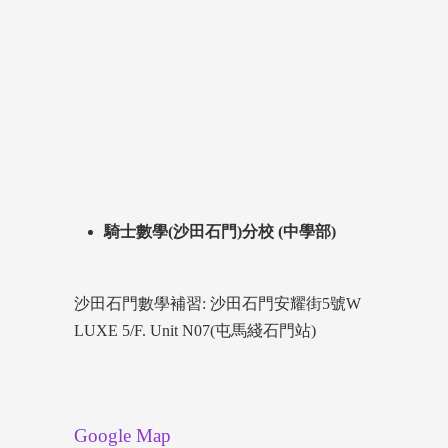
騎士數學(沙田石門)分校 (中學部)
沙田石門數學補習: 沙田石門安耀街5號W
LUXE 5/F. Unit N07(屯馬綫石門站)
Google Map