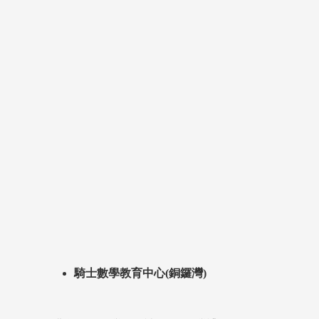
騎士數學教育中心(銅鑼灣)