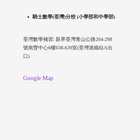
騎士數學(荃灣)分校 (小學部和中學部)
荃灣數學補習: 新界荃灣青山公路264-298
號南豐中心6樓638-639室(荃灣港鐵站A出
口)
Google Map