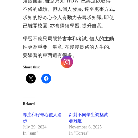
角度而論, 確是只知”HOW”已經足以取得
不俗的成績。但以個人發展, 達至處事方式,
求知的好奇心令人有動力去尋求知識, 即使
已離開校園, 亦會繼續學習, 提升自我。
學習不應只局限於書本和考試, 個人的主動
性更為重要。畢竟, 在漫漫長路的人生的,
要學習的東西還有很多。
Share this:
Related
專注和好奇心使人進
針對不同學生調整試
步
卷難度
July 29, 2024
November 6, 2025
In "sam"
In "Torres"