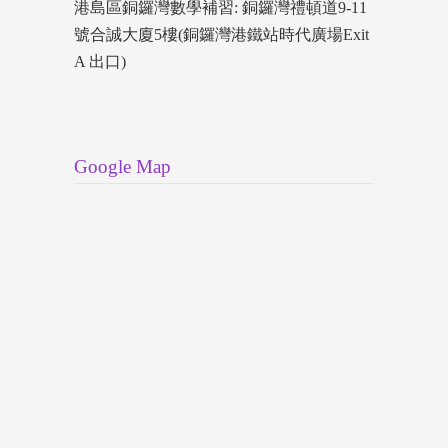
港島區銅鑼灣數學補習: 銅鑼灣禮頓道9-11
號合誠大廈5樓(銅鑼灣港鐵站時代廣場Exit
A 出口)
Google Map