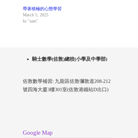
帶著積極的心態學習
March 5, 2025
In "sam"
騎士數學(佐敦)總校(小學及中學部)
佐敦數學補習: 九龍區佐敦彌敦道208-212
號四海大廈3樓301室(佐敦港鐵站D出口)
Google Map