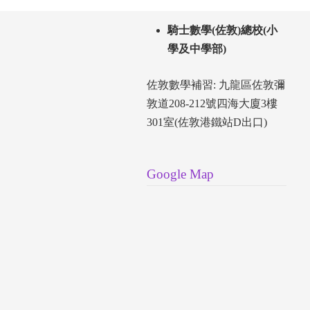
騎士數學(佐敦)總校(小
學及中學部)
佐敦數學補習: 九龍區佐敦彌
敦道208-212號四海大廈3樓
301室(佐敦港鐵站D出口)
Google Map