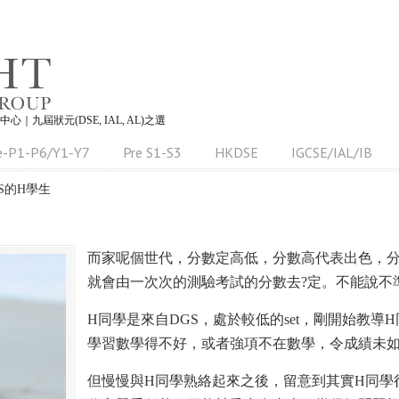
習中心｜九屆狀元(DSE, IAL, AL)之選
e-P1-P6/Y1-Y7
Pre S1-S3
HKDSE
IGCSE/IAL/IB
S的H學生
而家呢個世代，分數定高低，分數高代表出色，
就會由一次次的測驗考試的分數去?定。不能說不
H同學是來自DGS，處於較低的set，剛開始教導
學習數學得不好，或者強項不在數學，令成績未
但慢慢與H同學熟絡起來之後，留意到其實H同學