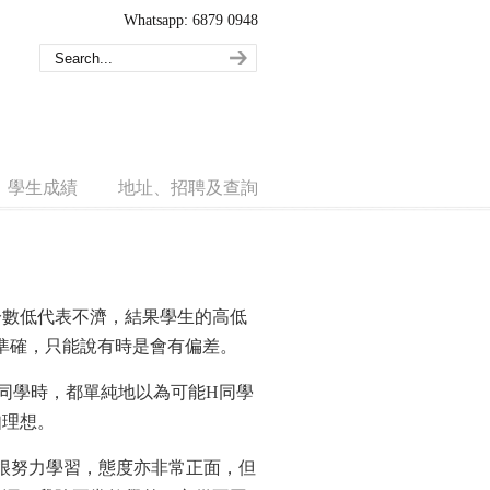
Whatsapp: 6879 0948
學生成績
地址、招聘及查詢
分數低代表不濟，結果學生的高低
準確，只能說有時是會有偏差。
H同學時，都單純地以為可能H同學
如理想。
很努力學習，態度亦非常正面，但