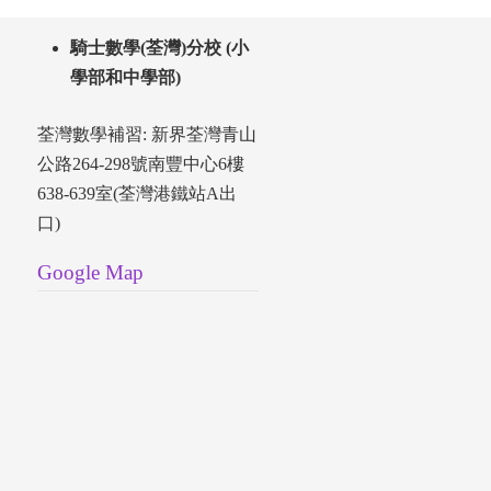
騎士數學(荃灣)分校 (小
學部和中學部)
荃灣數學補習: 新界荃灣青山
公路264-298號南豐中心6樓
638-639室(荃灣港鐵站A出
口)
Google Map