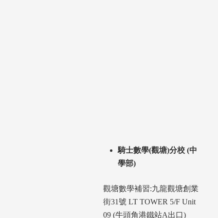
騎士數學(觀塘)分校 (中
學部)
觀塘數學補習:九龍觀塘創業
街31號 LT TOWER 5/F Unit
09 (牛頭角港鐵站A出口)