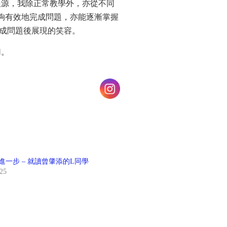
根源，我除正常教學外，亦從不同
夠有效地完成問題，亦能逐漸掌握
成問題後展現的笑容。
切。
進一步 – 就讀曾肇添的L同學
025