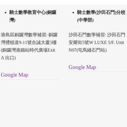
騎士數學教育中心(銅鑼
騎士數學(沙田石門)分校
灣)
(中學部)
港島區銅鑼灣數學補習: 銅鑼
沙田石門數學補習: 沙田石門
灣禮頓道9-11號合誠大廈5樓
安耀街5號W LUXE 5/F. Unit
(銅鑼灣港鐵站時代廣場Exit
N07(屯馬綫石門站)
A 出口)
Google Map
Google Map