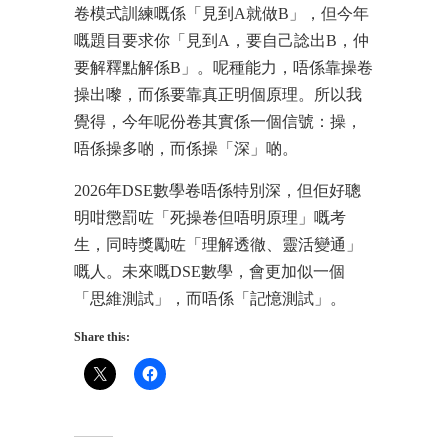
卷模式訓練嘅係「見到A就做B」，但今年
嘅題目要求你「見到A，要自己諗出B，仲
要解釋點解係B」。呢種能力，唔係靠操卷
操出嚟，而係要靠真正明個原理。所以我
覺得，今年呢份卷其實係一個信號：操，
唔係操多啲，而係操「深」啲。
2026年DSE數學卷唔係特別深，但佢好聰
明咁懲罰咗「死操卷但唔明原理」嘅考
生，同時獎勵咗「理解透徹、靈活變通」
嘅人。未來嘅DSE數學，會更加似一個
「思維測試」，而唔係「記憶測試」。
Share this: