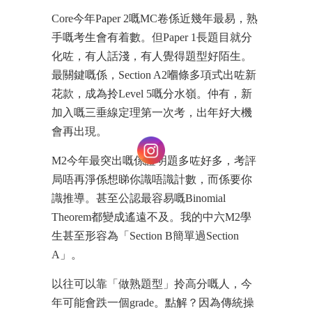
Core今年Paper 2嘅MC卷係近幾年最易，熟
手嘅考生會有着數。但Paper 1長題目就分
化咗，有人話淺，有人覺得題型好陌生。
最關鍵嘅係，Section A2嗰條多項式出咗新
花款，成為拎Level 5嘅分水嶺。仲有，新
加入嘅三垂線定理第一次考，出年好大機
會再出現。
M2今年最突出嘅係證明題多咗好多，考評
局唔再淨係想睇你識唔識計數，而係要你
識推導。甚至公認最容易嘅Binomial
Theorem都變成遙遠不及。我的中六M2學
生甚至形容為「Section B簡單過Section
A」。
以往可以靠「做熟題型」拎高分嘅人，今
年可能會跌一個grade。點解？因為傳統操