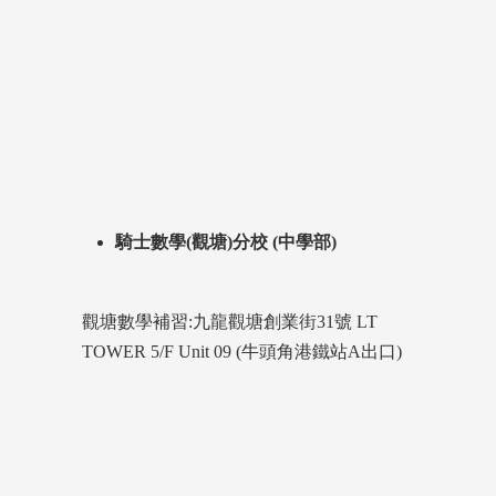
騎士數學(觀塘)分校 (中學部)
觀塘數學補習:九龍觀塘創業街31號 LT
TOWER 5/F Unit 09 (牛頭角港鐵站A出口)