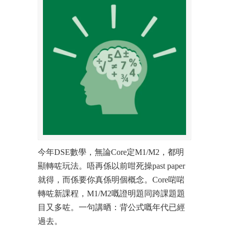
今年DSE數學，無論Core定M1/M2，都明
顯轉咗玩法。唔再係以前咁死操past paper
就得，而係要你真係明個概念。Core啱啱
轉咗新課程，M1/M2嘅證明題同跨課題題
目又多咗。一句講晒：背公式嘅年代已經
過去。