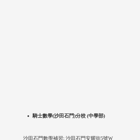
騎士數學(沙田石門)分校 (中學部)
沙田石門數學補習: 沙田石門安耀街5號W