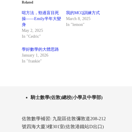
Related
啱方法，勁過盲目死
我的MCQ訓練方式
操——Emily半年大變
March 8, 2025
身
In "lemon"
May 2, 2025
In "Cedric"
學好數學的大體思路
January 1, 2026
In "frankie"
騎士數學(佐敦)總校(小學及中學部)
佐敦數學補習: 九龍區佐敦彌敦道208-212
號四海大廈3樓301室(佐敦港鐵站D出口)