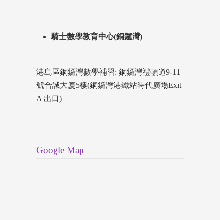
騎士數學教育中心(銅鑼灣)
港島區銅鑼灣數學補習: 銅鑼灣禮頓道9-11
號合誠大廈5樓(銅鑼灣港鐵站時代廣場Exit
A 出口)
Google Map