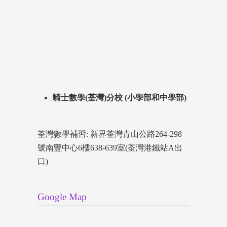
騎士數學(荃灣)分校 (小學部和中學部)
荃灣數學補習: 新界荃灣青山公路264-298
號南豐中心6樓638-639室(荃灣港鐵站A出
口)
Google Map